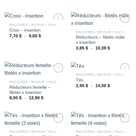
de
de
prix :
prix :
3,70 $
3,38 $
à
à
5,07 $
17,08 $
RACCORDS / BOYAUX / VALVES
Croix – insertion
RACCORDS / BOYAUX / VALVES
Plage
7,70
$
–
9,60
$
Réducteurs – filetés mâle
Ajouter
Ajouter
de
x insertion
à la
à la
prix :
wishlist
wishlist
7,70 $
Plage
3,85
$
–
10,39
$
à
de
9,60 $
prix :
3,85 $
à
10,39 $
RACCORDS / BOYAUX / VALVES
Tés
RACCORDS / BOYAUX / VALVES
Plage
2,95
$
–
14,50
$
Réducteurs femelle –
Ajouter
Ajouter
de
filetés x insertion
à la
à la
prix :
wishlist
wishlist
2,95 $
Plage
8,50
$
–
12,90
$
à
de
14,50 $
prix :
8,50 $
à
12,90 $
RACCORDS / BOYAUX / VALVES
RACCORDS / BOYAUX / VALVES