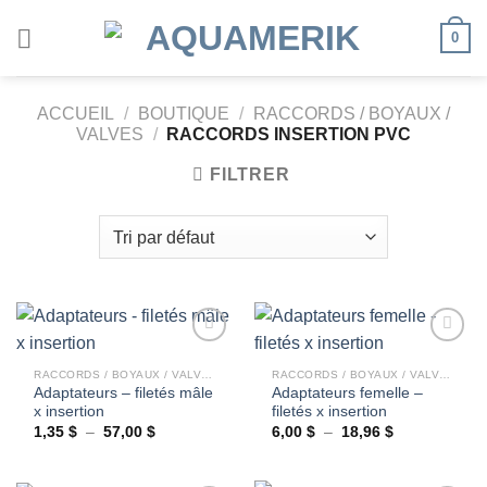
Passer
0
au
contenu
ACCUEIL
/
BOUTIQUE
/
RACCORDS / BOYAUX /
VALVES
/
RACCORDS INSERTION PVC
FILTRER
RACCORDS / BOYAUX / VALVES
RACCORDS / BOYAUX / VALVES
Adaptateurs – filetés mâle
Adaptateurs femelle –
Ajouter
Ajouter
x insertion
filetés x insertion
à la
à la
wishlist
wishlist
Plage
Plage
1,35
$
–
57,00
$
6,00
$
–
18,96
$
de
de
prix :
prix :
1,35 $
6,00 $