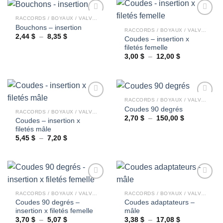
à
à
57,00 $
18,96 $
RACCORDS / BOYAUX / VALVES
Bouchons – insertion
RACCORDS / BOYAUX / VALVES
Plage
2,44
$
–
8,35
$
Coudes – insertion x
Ajouter
Ajouter
de
filetés femelle
à la
à la
prix :
wishlist
wishlist
2,44 $
Plage
3,00
$
–
12,00
$
à
de
8,35 $
prix :
3,00 $
à
12,00 $
RACCORDS / BOYAUX / VALVES
Coudes 90 degrés
RACCORDS / BOYAUX / VALVES
Plage
2,70
$
–
150,00
$
Coudes – insertion x
Ajouter
Ajouter
de
filetés mâle
à la
à la
prix :
wishlist
wishlist
2,70 $
Plage
5,45
$
–
7,20
$
à
de
150,00 $
prix :
5,45 $
à
7,20 $
RACCORDS / BOYAUX / VALVES
RACCORDS / BOYAUX / VALVES
Coudes 90 degrés –
Coudes adaptateurs –
Ajouter
Ajouter
insertion x filetés femelle
mâle
à la
à la
wishlist
wishlist
Plage
Plage
3,70
$
–
5,07
$
3,38
$
–
17,08
$