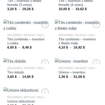
Tés – insertion x filetés
Tés – insertion x filetés
Ajouter
Ajouter
femelle (3 voies)
femelle (4 voies)
à la
à la
wishlist
wishlist
Plage
Plage
3,20
$
–
19,26
$
10,00
$
–
10,62
$
de
de
prix :
prix :
3,20 $
10,00 $
à
à
19,26 $
10,62 $
RACCORDS / BOYAUX / VALVES
RACCORDS / BOYAUX / VALVES
Tés combinés – insertion
Tés combinés – insertion
Ajouter
Ajouter
x collés
x filetés mâle
à la
à la
wishlist
wishlist
Plage
Plage
0,00
$
–
8,48
$
4,10
$
–
16,92
$
de
de
prix :
prix :
0,00 $
4,10 $
à
à
8,48 $
16,92 $
RACCORDS / BOYAUX / VALVES
RACCORDS / BOYAUX / VALVES
Tés réduits
Unions – insertion
Plage
Plage
3,60
$
–
14,85
$
1,36
$
–
51,08
$
Ajouter
Ajouter
de
de
à la
à la
prix :
prix :
wishlist
wishlist
3,60 $
1,36 $
à
à
14,85 $
51,08 $
RACCORDS / BOYAUX / VALVES
Unions réductrices