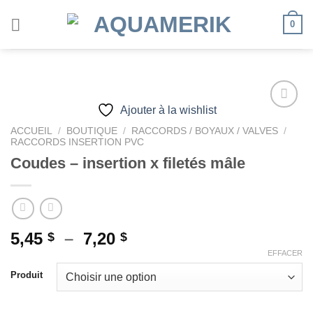
Passer
0
au
contenu
Ajouter à la wishlist
ACCUEIL
/
BOUTIQUE
/
RACCORDS / BOYAUX / VALVES
/
RACCORDS INSERTION PVC
Ajouter
à la
Coudes – insertion x filetés mâle
wishlist
Plage
5,45
–
7,20
$
$
de
EFFACER
prix :
Produit
5,45 $
à