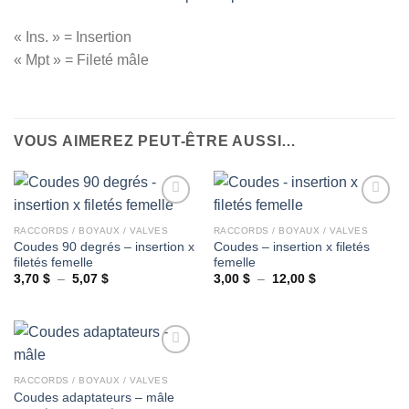
« Ins. » = Insertion
« Mpt » = Fileté mâle
VOUS AIMEREZ PEUT-ÊTRE AUSSI…
RACCORDS / BOYAUX / VALVES
RACCORDS / BOYAUX / VALVES
Coudes 90 degrés – insertion x
Coudes – insertion x filetés
Ajouter
Ajouter
filetés femelle
femelle
à la
à la
wishlist
wishlist
Plage
Plage
3,70
$
–
5,07
$
3,00
$
–
12,00
$
de
de
prix :
prix :
3,70 $
3,00 $
à
à
5,07 $
12,00 $
RACCORDS / BOYAUX / VALVES
Coudes adaptateurs – mâle
Ajouter