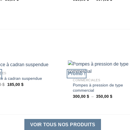
Ajouter
prix
prix
de
à la
initial
actuel
prix :
wishlist
était :
est :
510,98 $
45,00 $.
35,00 $.
à
697,01 $
+
!
Promo !
CES
ce à cadran suspendue
COMMERCIALES
Le
Le
00
$
185,00
$
Pompes à pression de type
Ajouter
prix
prix
commercial
à la
initial
actuel
wishlist
Plage
était :
est :
300,00
$
–
350,00
$
de
260,00 $.
185,00 $.
prix :
300,00 $
à
350,00 $
VOIR TOUS NOS PRODUITS