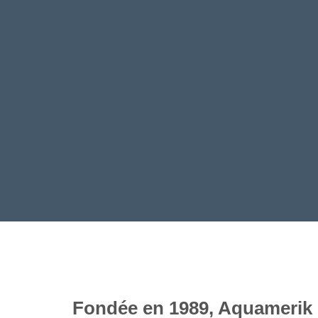
Jusqu'à 50% de réduction su
produits sélectionnés.
CLIQUEZ ICI
Fondée en 1989, Aquamerik es