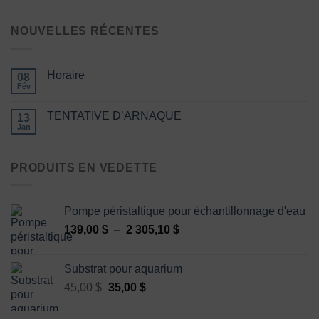
NOUVELLES RÉCENTES
Horaire
08
Fév
TENTATIVE D’ARNAQUE
13
Jan
PRODUITS EN VEDETTE
Pompe péristaltique pour échantillonnage d'eau
Plage
139,00
$
–
2 305,10
$
de
prix :
Substrat pour aquarium
139,00 $
Le
Le
45,00
$
35,00
$
à
prix
prix
2
initial
actuel
305,10 $