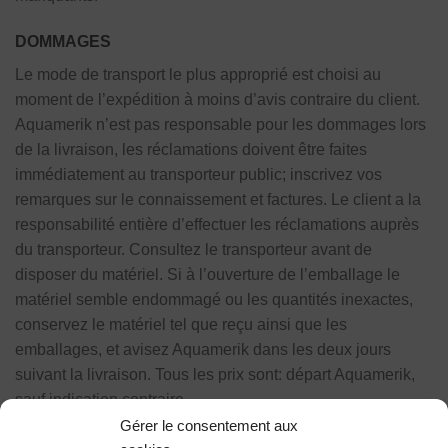
DOMMAGES
Le mode de transport le plus approprié est choisi au
moment de l’expédition à moins d’avis contraire du client.
Aquamerik n’est pas responsable pour les dommages lors
de la livraison, les réclamations doivent être faites
immédiatement au transporteur public; inscrivez vos
remarques sur le connaissement et factures. Le client a la
responsabilité entière d’effectuer les réclamations auprès
du transporteur. Consultez le transporteur avant de
disposer du matériel. Si à l’ouverture de l’emballage le
matériel semble endommagé ou les quantités inexactes,
conservez le matériel tel que reçu ainsi que les
emballages, et avisez Aquamerik dans les deux jours
suivant la livraison. Tous les prix sont: départ Aquamerik,
sauf indication contraire.
Gérer le consentement aux
LIVRAISON RETARDÉE