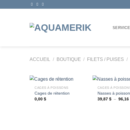
Passer
au
contenu
SERVIC
ACCUEIL
/
BOUTIQUE
/
FILETS / PUISES
/
+
+
CAGES À POISSONS
CAGES À POISSON
Cages de rétention
Nasses à poisson
0,00
$
39,87
$
–
96,16
Ajouter
à la
wishlist