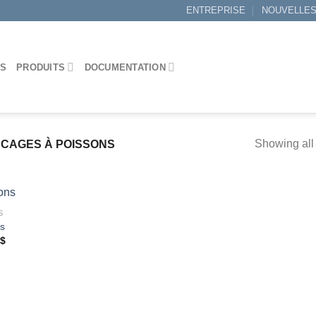
ENTREPRISE
NOUVELLE
ES
PRODUITS
DOCUMENTATION
Showing all 
CAGES À POISSONS
S
s
Plage
$
Ajouter
de
à la
prix :
wishlist
39,87 $
à
96,16 $