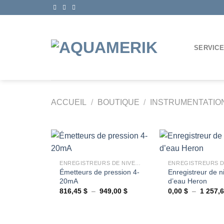
Passer
au
contenu
SERVIC
ACCUEIL
/
BOUTIQUE
/
INSTRUMENTATIO
+
+
ENREGISTREURS DE NIVEAU D'EAU
Émetteurs de pression 4-
Enregistreur de n
Ajouter
20mA
d’eau Heron
à la
wishlist
Plage
816,45
$
–
949,00
$
0,00
$
–
1 257,
de
prix :
816,45 $
à