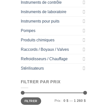
Instruments de contrôle
Instruments de laboratoire
Instruments pour puits
Pompes
Produits chimiques
Raccords / Boyaux / Valves
Refroidisseurs / Chauffage
Stérilisateurs
FILTRER PAR PRIX
Prix
Prix
Prix :
0 $
—
1 260 $
FILTRER
min
max