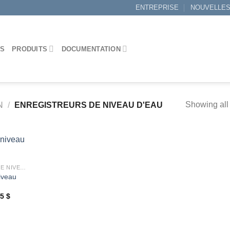
ENTREPRISE
NOUVELLE
ES
PRODUITS
DOCUMENTATION
Showing all 
N
/
ENREGISTREURS DE NIVEAU D'EAU
ENREGISTREURS DE NIVEAU D'EAU
iveau
Ajouter
à la
wishlist
Plage
65
$
de
prix :
0,00 $
à