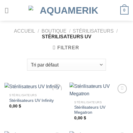
Passer
0
au
contenu
ACCUEIL
/
BOUTIQUE
/
STÉRILISATEURS
/
STÉRILISATEURS UV
FILTRER
STÉRILISATEURS
Stérilisateurs UV Infinity
STÉRILISATEURS
0,00
$
Stérilisateurs UV
Ajouter
Ajouter
Megatron
à la
à la
wishlist
wishlist
0,00
$