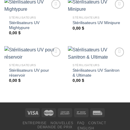
STÉRILISATEURS
STÉRILISATEURS
Stérilisateurs UV
Stérilisateurs UV Minipure
Ajouter
Ajouter
Mightypure
à la
à la
0,00
$
wishlist
wishlist
0,00
$
STÉRILISATEURS
STÉRILISATEURS
Stérilisateurs UV pour
Stérilisateurs UV Sanitron
Ajouter
Ajouter
réservoir
& Ultimate
à la
à la
wishlist
wishlist
0,00
$
0,00
$
ENTREPRISE
NOUVELLES
FAQ
CONTACT
DEMANDE DE PRIX
ENGLISH