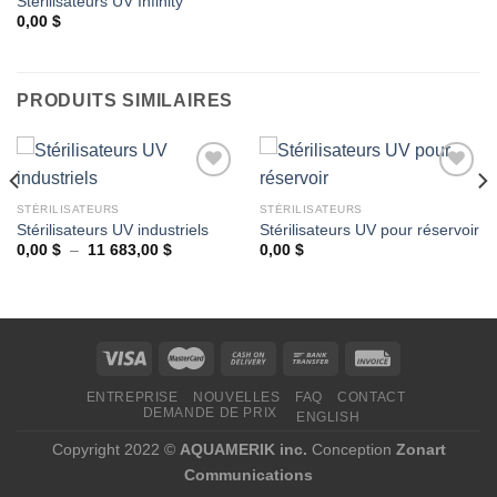
Stérilisateurs UV Infinity
0,00
$
Ajouter
à la
wishlist
PRODUITS SIMILAIRES
STÉRILISATEURS
STÉRILISATEURS
Stérilisateurs UV industriels
Stérilisateurs UV pour réservoir
Ajouter
Ajouter
à la
à la
Plage
0,00
$
–
11 683,00
$
0,00
$
de
wishlist
wishlist
prix :
0,00 $
à
11
683,00 $
ENTREPRISE
NOUVELLES
FAQ
CONTACT
DEMANDE DE PRIX
ENGLISH
Copyright 2022 ©
AQUAMERIK inc.
Conception
Zonart
Communications