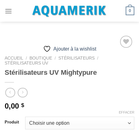
Passer
0
au
contenu
Ajouter à la wishlist
ACCUEIL
/
BOUTIQUE
/
STÉRILISATEURS
/
STÉRILISATEURS UV
Ajouter
à la
Stérilisateurs UV Mightypure
wishlist
0,00
$
EFFACER
Produit