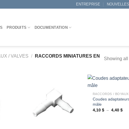
ENTREPRISE
NOUVELLE
ES
PRODUITS
DOCUMENTATION
UX / VALVES
/
RACCORDS MINIATURES EN
Showing all 
+
Coudes adaptateur
Ajouter
Ajouter
mâle
à la
à la
wishlist
wishlist
Pla
4,10
$
–
4,40
$
de
prix
4,1
à
+