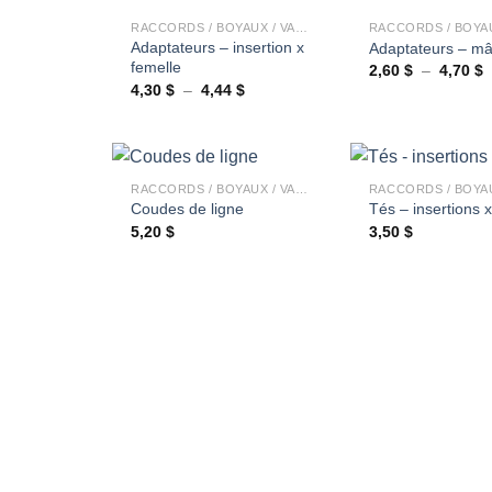
RACCORDS / BOYAUX / VALVES
Adaptateurs – insertion x
Adaptateurs – mâ
femelle
P
2,60
$
–
4,70
$
d
Plage
4,30
$
–
4,44
$
p
de
2
prix :
à
4,30 $
4
à
+
+
4,44 $
RACCORDS / BOYAUX / VALVES
Coudes de ligne
Tés – insertions 
5,20
$
3,50
$
Ajouter
à la
wishlist