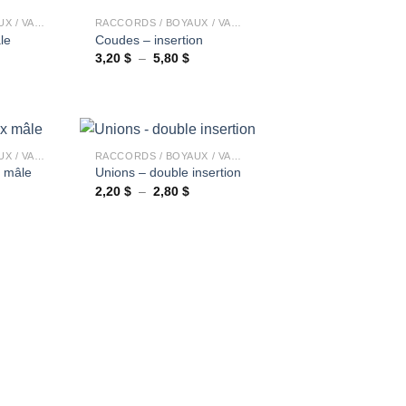
4,4
RACCORDS / BOYAUX / VALVES
RACCORDS / BOYAUX / VALVES
le
Coudes – insertion
lage
Plage
3,20
$
–
5,80
$
e
de
rix :
prix :
,60 $
3,20 $
à
,70 $
5,80 $
+
RACCORDS / BOYAUX / VALVES
RACCORDS / BOYAUX / VALVES
x mâle
Unions – double insertion
Plage
2,20
$
–
2,80
$
Ajouter
Ajouter
de
à la
à la
prix :
wishlist
wishlist
2,20 $
à
2,80 $