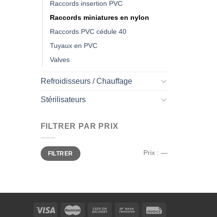
Raccords insertion PVC
Raccords miniatures en nylon
Raccords PVC cédule 40
Tuyaux en PVC
Valves
Refroidisseurs / Chauffage
Stérilisateurs
FILTRER PAR PRIX
Prix
Prix
Prix :
—
FILTRER
min
max