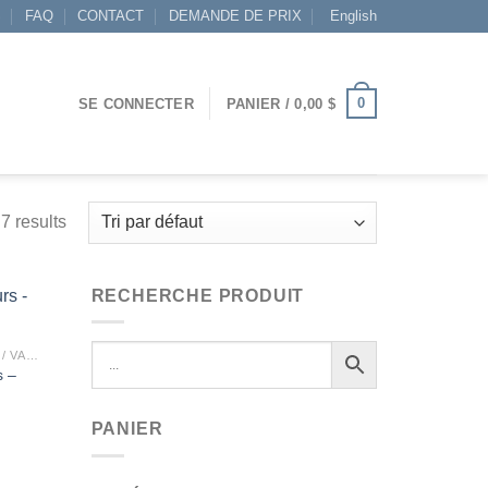
S
FAQ
CONTACT
DEMANDE DE PRIX
English
0
SE CONNECTER
PANIER /
0,00
$
7 results
RECHERCHE PRODUIT
RACCORDS / BOYAUX / VALVES
s –
Ajouter
à la
wishlist
ge
PANIER
 :
0 $