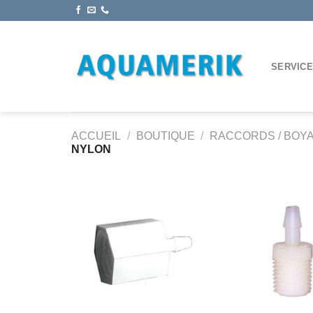
Passer
au
contenu
SERVIC
ACCUEIL
/
BOUTIQUE
/
RACCORDS / BOYA
NYLON
Ajouter
à la
wishlist
+
+