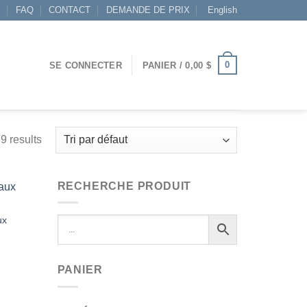
S
FAQ
CONTACT
DEMANDE DE PRIX
English
0
SE CONNECTER
PANIER /
0,00
$
9 results
RECHERCHE PRODUIT
ux
Ajouter
à la
wishlist
PANIER