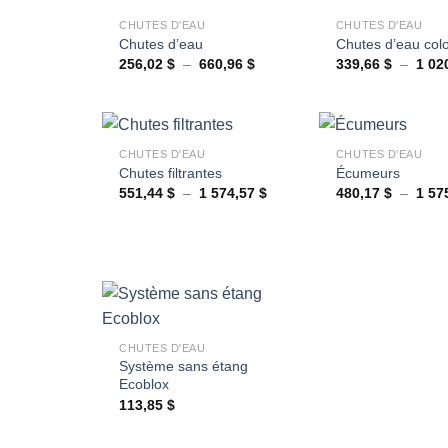
CHUTES D'EAU
CHUTES D'EAU
Chutes d’eau
Chutes d’eau col
Plage
256,02
$
–
660,96
$
339,66
$
–
1 02
de
prix :
256,02 $
à
+
+
660,96 $
CHUTES D'EAU
CHUTES D'EAU
Chutes filtrantes
Écumeurs
Plage
551,44
$
–
1 574,57
$
480,17
$
–
1 57
Ajouter
de
à la
prix :
wishlist
551,44 $
à
1
574,57 $
+
CHUTES D'EAU
Système sans étang
Ajouter
Ecoblox
à la
wishlist
113,85
$