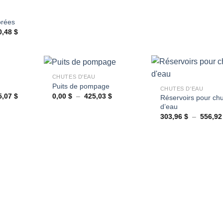
orées
Plage
0,48
$
de
prix :
339,66 $
à
+
1
+
020,48 $
CHUTES D'EAU
Puits de pompage
CHUTES D'EAU
Plage
Plage
5,07
$
0,00
$
–
425,03
$
Réservoirs pour ch
Ajouter
Ajouter
de
de
d’eau
à la
à la
prix :
prix :
wishlist
wishlist
480,17 $
0,00 $
303,96
$
–
556,9
à
à
1
425,03 $
575,07 $