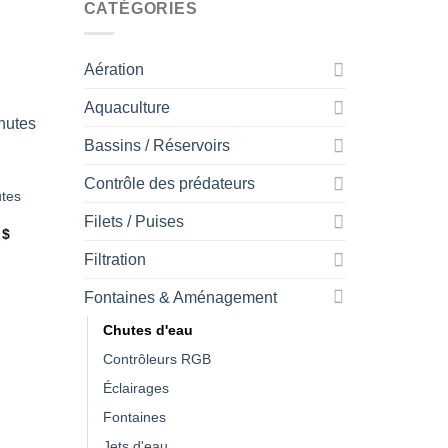
CATÉGORIES
Aération
Aquaculture
Bassins / Réservoirs
Contrôle des prédateurs
utes
Ajouter
à la
Filets / Puises
wishlist
Plage
2
$
de
Filtration
prix :
303,96 $
à
Fontaines & Aménagement
556,92 $
Chutes d'eau
Contrôleurs RGB
Éclairages
Fontaines
Jets d'eau