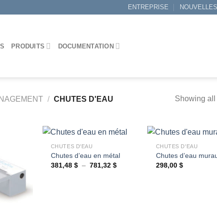
ENTREPRISE
NOUVELLE
ES
PRODUITS
DOCUMENTATION
Showing all 
ÉNAGEMENT
/
CHUTES D'EAU
+
+
CHUTES D'EAU
CHUTES D'EAU
Chutes d’eau en métal
Chutes d’eau mura
Plage
381,48
$
–
781,32
$
298,00
$
Ajouter
Ajouter
de
à la
à la
prix :
wishlist
wishlist
381,48 $
à
781,32 $