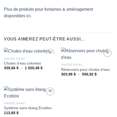
Plus de produits pour fontaines & aménagement
disponibles ici.
VOUS AIMEREZ PEUT-ÊTRE AUSSI…
CHUTES D'EAU
Chutes d’eau colorées
CHUTES D'EAU
Plage
339,66
$
–
1 020,48
$
Réservoirs pour chutes d’eau
Ajouter
Ajouter
de
à la
à la
Plage
303,96
$
–
556,92
$
prix :
de
wishlist
wishlist
339,66 $
prix :
à
303,96 $
1
à
020,48 $
556,92 $
CHUTES D'EAU
Système sans étang Ecoblox
Ajouter
à la
113,85
$
wishlist