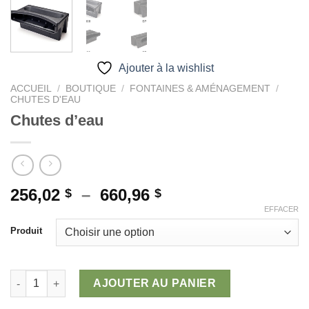
Ajouter à la wishlist
ACCUEIL
/
BOUTIQUE
/
FONTAINES & AMÉNAGEMENT
/
CHUTES D'EAU
Chutes d’eau
Plage
256,02
–
660,96
$
$
de
EFFACER
prix :
Produit
256,02 $
à
660,96 $
quantité de Chutes d'eau
AJOUTER AU PANIER