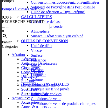
Pompes
a
Conversion mesh/pouces/microns/millimètres
plusieurs
Solubilité de l’oxygène dans l’eau distillée
Pompes à vitesses variables
variations.
Guide de sélection – Tuyau crépiné
Les
CALCULATEURS
0,00
$
options
Calculatrice de base
RECHERCHE PRODUIT
peuvent
...
Équation pour cercle
être
×
Atmosphère
choisies
sur
Surface / Débit d’un tuyau crépiné
la
OUTILS DE CONVERSION
Panier
page
Unité de débit
Catégories
du
Vitesse
produit
Aération
Surface
Aérateurs
Puissance
Agitateurs / Aspirateurs
Masse
Circulateurs
Pression
Compresseurs
Longueur
Diffuseurs
Volume
Éoliennes
INFORMATIONS LÉGALES
Oxygénation / Dégazage
Politique sur la vie privée
Souffleurs
Surpresseurs d'air
Politique de cookies
Aquaculture
Conditions de vente
Accessoires
Conditions de vente de produits chimiques
Auges & paniers