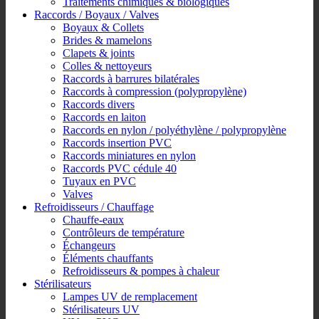
Traitements chimiques & biologiques
Raccords / Boyaux / Valves
Boyaux & Collets
Brides & mamelons
Clapets & joints
Colles & nettoyeurs
Raccords à barrures bilatérales
Raccords à compression (polypropylène)
Raccords divers
Raccords en laiton
Raccords en nylon / polyéthylène / polypropylène
Raccords insertion PVC
Raccords miniatures en nylon
Raccords PVC cédule 40
Tuyaux en PVC
Valves
Refroidisseurs / Chauffage
Chauffe-eaux
Contrôleurs de température
Échangeurs
Éléments chauffants
Refroidisseurs & pompes à chaleur
Stérilisateurs
Lampes UV de remplacement
Stérilisateurs UV