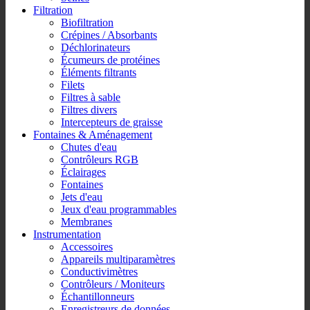
Filtration
Biofiltration
Crépines / Absorbants
Déchlorinateurs
Écumeurs de protéines
Éléments filtrants
Filets
Filtres à sable
Filtres divers
Intercepteurs de graisse
Fontaines & Aménagement
Chutes d'eau
Contrôleurs RGB
Éclairages
Fontaines
Jets d'eau
Jeux d'eau programmables
Membranes
Instrumentation
Accessoires
Appareils multiparamètres
Conductivimètres
Contrôleurs / Moniteurs
Échantillonneurs
Enregistreurs de données