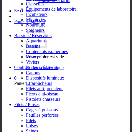
Transport et tarifs
Classeurs
Équipements de laboratoire
Se connecter
Incubateurs
Minuteries
Panier /
0,00
$
0
Nourriture
Soigneurs
Bassins / Réservoirs
Aquariums
Bassins
Contenants isothermes
Votre panier est vide.
Réservoirs
Viviers
Retour à la boutique
Contrôle des prédateurs
Canons
0
Dispositifs lumineux
Panier
Effaroucheurs
Filets anti-prédateur
Picots anti-oiseau
Pistolets chasseurs
Filets / Puises
Cages à poissons
Feuilles perforées
Filets
Puises
Seines