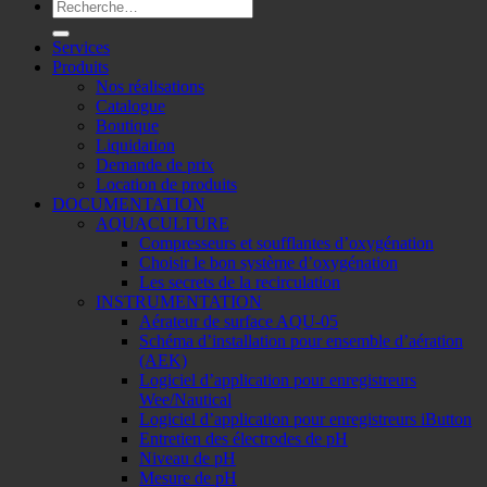
Recherche
pour :
Services
Produits
Nos réalisations
Catalogue
Boutique
Liquidation
Demande de prix
Location de produits
DOCUMENTATION
AQUACULTURE
Compresseurs et soufflantes d’oxygénation
Choisir le bon système d’oxygénation
Les secrets de la recirculation
INSTRUMENTATION
Aérateur de surface AQU-05
Schéma d’installation pour ensemble d’aération
(AEK)
Logiciel d’application pour enregistreurs
Wee/Nautical
Logiciel d’application pour enregistreurs iButton
Entretien des électrodes de pH
Niveau de pH
Mesure de pH