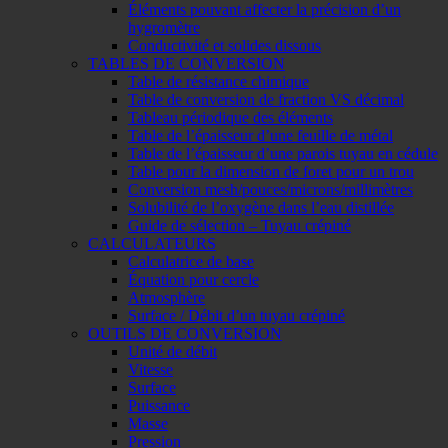
Éléments pouvant affecter la précision d’un
hygromètre
Conductivité et solides dissous
TABLES DE CONVERSION
Table de résistance chimique
Table de conversion de fraction VS décimal
Tableau périodique des éléments
Table de l’épaisseur d’une feuille de métal
Table de l’épaisseur d’une parois tuyau en cédule
Table pour la dimension de foret pour un trou
Conversion mesh/pouces/microns/millimètres
Solubilité de l’oxygène dans l’eau distillée
Guide de sélection – Tuyau crépiné
CALCULATEURS
Calculatrice de base
Équation pour cercle
Atmosphère
Surface / Débit d’un tuyau crépiné
OUTILS DE CONVERSION
Unité de débit
Vitesse
Surface
Puissance
Masse
Pression