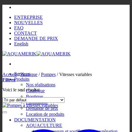
Passer
au
ENTREPRISE
contenu
NOUVELLES
FAQ
CONTACT
DEMANDE DE PRIX
English
Services
Accueil
/
Boutique
/
Pompes
/
Vitesses variables
Produits
Filtrer
Nos réalisations
Voici le seul résultat
Catalogue
Boutique
Liquidation
Demande de prix
Location de produits
DOCUMENTATION
AQUACULTURE
Compresseurs et soufflantes d’oxygénation