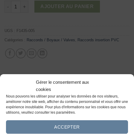
18,96 $
quantité de Adaptateurs femelle - filetés x insertion
AJOUTER AU PANIER
UGS :
F1435-005
Catégories :
Raccords / Boyaux / Valves
,
Raccords insertion PVC
Gérer le consentement aux
cookies
DESCRIPTION
Nous pouvons les utiliser pour analyser les données de nos visiteurs,
améliorer notre site web, afficher du contenu personnalisé et vous offrir une
Adaptateurs femelle, une grande sélection de raccords
expérience inoubliable. Pour plus d'informations sur les cookies que nous
insertion pvc de plusieurs types et différentes dimensions
utilisons, veuillez consulter les paramètres.
disponible chez Aquamerik.
ACCEPTER
Plus de raccords insertion pvc disponibles ici.