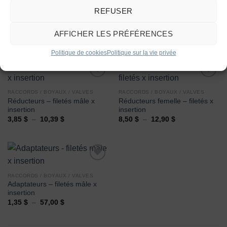
REFUSER
AFFICHER LES PRÉFÉRENCES
VOUS AIMEREZ PEUT-ÊTRE AUSSI…
Politique de cookies
Politique sur la vie privée
RACCORDS / BOYAUX / VALVES
RACCORDS / BOYAUX / VALVES
Réducteurs – filetés mâle x
Réducteurs femelle – filetés x
Ajouter
Ajouter
insertion
insertion
à la
à la
wishlist
wishlist
Plage
Plage
3,85
$
–
10,39
$
8,50
$
–
12,90
$
de
de
prix :
prix :
3,85 $
8,50 $
à
à
10,39 $
12,90 $
RACCORDS / BOYAUX / VALVES
Adaptateurs – filetés mâle x
Ajouter
insertion
à la
wishlist
Plage
1,35
$
–
57,00
$
de
prix :
1,35 $