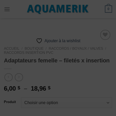
Passer
0
au
contenu
Ajouter à la wishlist
ACCUEIL
/
BOUTIQUE
/
RACCORDS / BOYAUX / VALVES
/
RACCORDS INSERTION PVC
Ajouter
à la
Adaptateurs femelle – filetés x insertion
wishlist
Plage
6,00
–
18,96
$
$
de
prix :
Produit
6,00 $
à