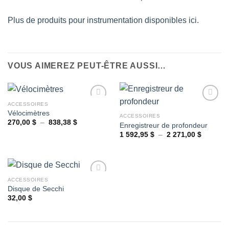
Plus de produits pour instrumentation disponibles ici.
VOUS AIMEREZ PEUT-ÊTRE AUSSI…
ACCESSOIRES
Vélocimètres
ACCESSOIRES
Plage
270,00
$
–
838,38
$
Enregistreur de profondeur
Ajouter
Ajouter
de
à la
à la
Plage
1 592,95
$
–
2 271,00
$
prix :
de
wishlist
wishlist
270,00 $
prix :
à
1
838,38 $
592,95 
à
2
ACCESSOIRES
271,00 
Disque de Secchi
32,00
$
Ajouter
à la
wishlist