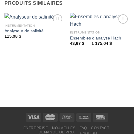
PRODUITS SIMILAIRES
INSTRUMENTATION
Analyseur de salinité
INSTRUMENTATION
115,98
$
Ensembles d’analyse Hach
Ajouter
Ajouter
à la
à la
Plage
43,67
$
–
1 175,04
$
de
wishlist
wishlist
prix :
43,67 $
à
1
175,04 $
ENTREPRISE
NOUVELLES
FAQ
CONTACT
DEMANDE DE PRIX
ENGLISH