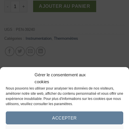
76,66 $
quantité de Thermomètres de poche imperméables
AJOUTER AU PANIER
UGS :
PEN-39240
Catégories :
Instrumentation
,
Thermomètres
Gérer le consentement aux
cookies
DESCRIPTION
Nous pouvons les utiliser pour analyser les données de nos visiteurs,
améliorer notre site web, afficher du contenu personnalisé et vous offrir une
expérience inoubliable. Pour plus d'informations sur les cookies que nous
Ce thermomètre emploie une tige d’acier inoxydable de
utilisons, veuillez consulter les paramètres.
2.75” pour mesurer la température. L’affichage numérique
peut afficher en Fahrenheit (-40° à 392°F) ou en Celsius
ACCEPTER
(-40° à 200°C) avec une précision de ±0.2°F / ±1°C et une
résolution de 0.1°F/C. Capable de mémoriser en