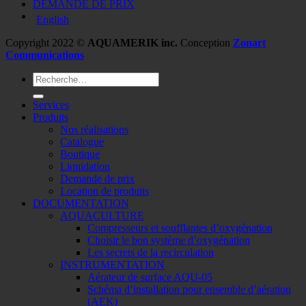
DEMANDE DE PRIX
English
Copyright 2022 ©
AQUAMERIK inc.
Conception
Zonart
Communications
Recherche
pour :
Services
Produits
Nos réalisations
Catalogue
Boutique
Liquidation
Demande de prix
Location de produits
DOCUMENTATION
AQUACULTURE
Compresseurs et soufflantes d’oxygénation
Choisir le bon système d’oxygénation
Les secrets de la recirculation
INSTRUMENTATION
Aérateur de surface AQU-05
Schéma d’installation pour ensemble d’aération
(AEK)