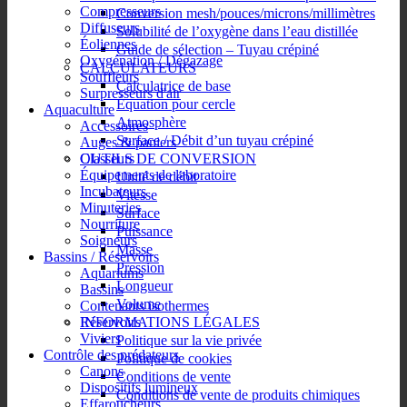
Compresseurs
Conversion mesh/pouces/microns/millimètres
Diffuseurs
Solubilité de l’oxygène dans l’eau distillée
Éoliennes
Guide de sélection – Tuyau crépiné
Oxygénation / Dégazage
CALCULATEURS
Souffleurs
Calculatrice de base
Surpresseurs d'air
Équation pour cercle
Aquaculture
Atmosphère
Accessoires
Surface / Débit d’un tuyau crépiné
Auges & paniers
OUTILS DE CONVERSION
Classeurs
Équipements de laboratoire
Unité de débit
Incubateurs
Vitesse
Minuteries
Surface
Nourriture
Puissance
Soigneurs
Masse
Bassins / Réservoirs
Pression
Aquariums
Longueur
Bassins
Volume
Contenants isothermes
INFORMATIONS LÉGALES
Réservoirs
Viviers
Politique sur la vie privée
Contrôle des prédateurs
Politique de cookies
Canons
Conditions de vente
Dispositifs lumineux
Conditions de vente de produits chimiques
Effaroucheurs