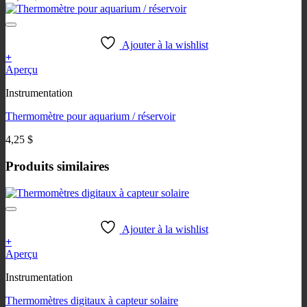
peuvent
être
choisies
Ajouter à la wishlist
sur
+
la
Ce
Aperçu
page
produit
du
Instrumentation
a
produit
plusieurs
Thermomètre pour aquarium / réservoir
variations.
Les
4,25
$
options
peuvent
Produits similaires
être
choisies
sur
la
page
Ajouter à la wishlist
du
+
produit
Ce
Aperçu
produit
Instrumentation
a
plusieurs
Thermomètres digitaux à capteur solaire
variations.