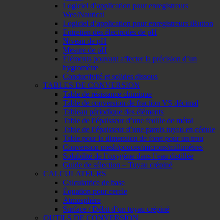
Logiciel d’application pour enregistreurs
Wee/Nautical
Logiciel d’application pour enregistreurs iButton
Entretien des électrodes de pH
Niveau de pH
Mesure de pH
Éléments pouvant affecter la précision d’un
hygromètre
Conductivité et solides dissous
TABLES DE CONVERSION
Table de résistance chimique
Table de conversion de fraction VS décimal
Tableau périodique des éléments
Table de l’épaisseur d’une feuille de métal
Table de l’épaisseur d’une parois tuyau en cédule
Table pour la dimension de foret pour un trou
Conversion mesh/pouces/microns/millimètres
Solubilité de l’oxygène dans l’eau distillée
Guide de sélection – Tuyau crépiné
CALCULATEURS
Calculatrice de base
Équation pour cercle
Atmosphère
Surface / Débit d’un tuyau crépiné
OUTILS DE CONVERSION