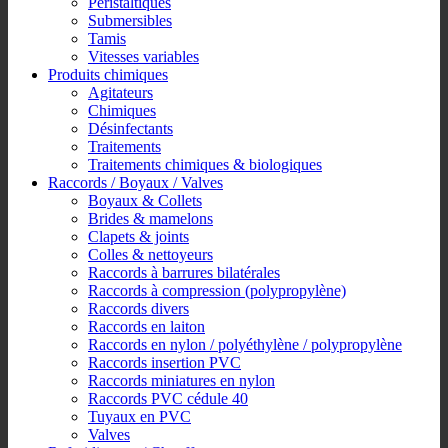
Péristaltiques
Submersibles
Tamis
Vitesses variables
Produits chimiques
Agitateurs
Chimiques
Désinfectants
Traitements
Traitements chimiques & biologiques
Raccords / Boyaux / Valves
Boyaux & Collets
Brides & mamelons
Clapets & joints
Colles & nettoyeurs
Raccords à barrures bilatérales
Raccords à compression (polypropylène)
Raccords divers
Raccords en laiton
Raccords en nylon / polyéthylène / polypropylène
Raccords insertion PVC
Raccords miniatures en nylon
Raccords PVC cédule 40
Tuyaux en PVC
Valves