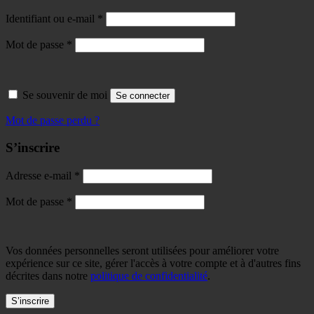
Identifiant ou e-mail
*
Mot de passe
*
Se souvenir de moi
Se connecter
Mot de passe perdu ?
S’inscrire
Adresse e-mail
*
Mot de passe
*
Vos données personnelles seront utilisées pour améliorer votre
expérience sur ce site, gérer l'accès à votre compte et à d'autres fins
décrites dans notre
politique de confidentialité
.
S’inscrire