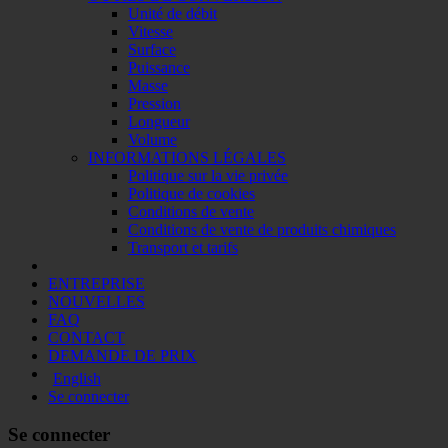
Unité de débit
Vitesse
Surface
Puissance
Masse
Pression
Longueur
Volume
INFORMATIONS LÉGALES
Politique sur la vie privée
Politique de cookies
Conditions de vente
Conditions de vente de produits chimiques
Transport et tarifs
ENTREPRISE
NOUVELLES
FAQ
CONTACT
DEMANDE DE PRIX
English
Se connecter
Se connecter