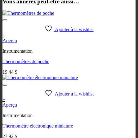
Vous aimerez peut-être aussi…
Ajouter à la wishlist
+
Ce
Aperçu
produit
Instrumentation
a
plusieurs
Thermomètres de poche
variations.
Les
19,44
$
options
peuvent
être
choisies
Ajouter à la wishlist
sur
+
la
Ce
Aperçu
page
produit
du
Instrumentation
a
produit
plusieurs
Thermomètre électronique miniature
variations.
Les
27,92
$
options