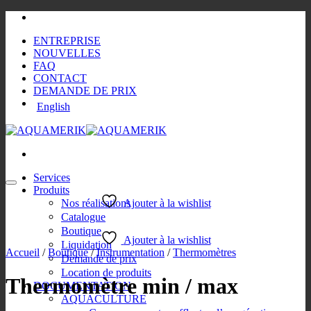
Passer
au
ENTREPRISE
contenu
NOUVELLES
FAQ
CONTACT
DEMANDE DE PRIX
English
Services
Produits
Nos réalisations
Ajouter à la wishlist
Catalogue
Boutique
Ajouter à la wishlist
Liquidation
Accueil
/
Boutique
/
Instrumentation
/
Thermomètres
Demande de prix
Location de produits
Thermomètre min / max
DOCUMENTATION
AQUACULTURE