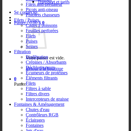
Transport et tarifs
Filets anti-prédateur
Picots anti-oiseau
Se connecter
Pistolets chasseurs
Filets / Puises
Panier /
0,00
$
0
Cages à poissons
Feuilles perforées
Filets
Puises
Seines
Filtration
Biofiltration
Votre panier est vide.
Crépines / Absorbants
Déchlorinateurs
Retour à la boutique
Écumeurs de protéines
Éléments filtrants
0
Filets
Panier
Filtres à sable
Filtres divers
Intercepteurs de graisse
Fontaines & Aménagement
Chutes d'eau
Contrôleurs RGB
Éclairages
Fontaines
Jets d'eau