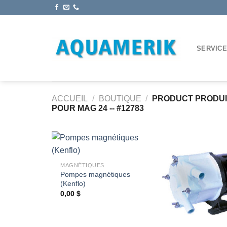
Passer
au
contenu
SERVIC
ACCUEIL
/
BOUTIQUE
/
PRODUCT PRODU
POUR MAG 24 -- #12783
+
MAGNÉTIQUES
Pompes magnétiques
Ajouter
(Kenflo)
à la
wishlist
0,00
$
+