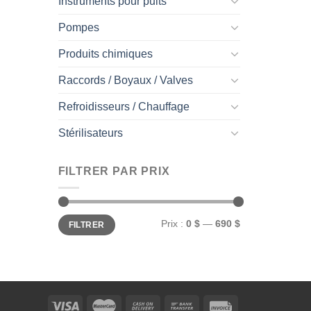
Instruments pour puits
Pompes
Produits chimiques
Raccords / Boyaux / Valves
Refroidisseurs / Chauffage
Stérilisateurs
FILTRER PAR PRIX
Prix
Prix
Prix :
0 $
—
690 $
FILTRER
min
max