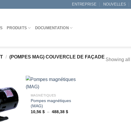
ENTREPRISE
NOUVELLES
ES
PRODUITS
DOCUMENTATION
IT
/
(POMPES MAG) COUVERCLE DE FAÇADE
Showing all 
+
MAGNÉTIQUES
Pompes magnétiques
Ajouter
Ajouter
(MAG)
à la
à la
wishlist
wishlist
Plage
10,56
$
–
488,38
$
de
prix :
10,56 $
à