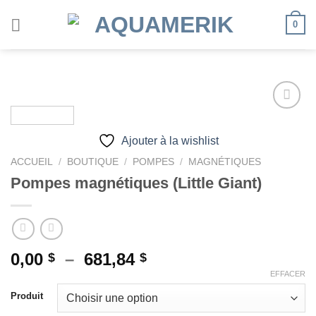
Passer
0
au
contenu
Ajouter à la wishlist
Ajouter
à la
ACCUEIL
/
BOUTIQUE
/
POMPES
/
MAGNÉTIQUES
wishlist
Pompes magnétiques (Little Giant)
Plage
0,00
–
681,84
$
$
de
EFFACER
prix :
Produit
0,00 $