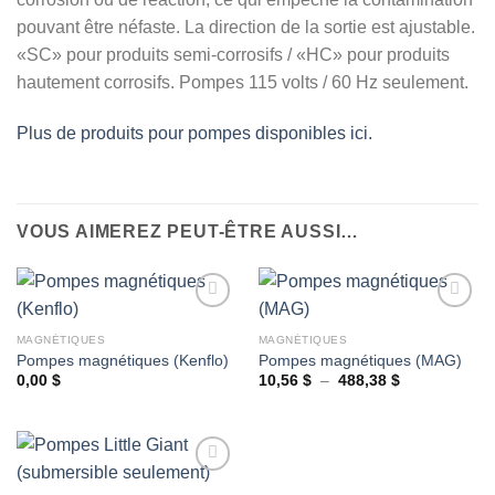
pouvant être néfaste. La direction de la sortie est ajustable.
«SC» pour produits semi-corrosifs / «HC» pour produits
hautement corrosifs. Pompes 115 volts / 60 Hz seulement.
Plus de produits pour pompes disponibles ici.
VOUS AIMEREZ PEUT-ÊTRE AUSSI…
MAGNÉTIQUES
MAGNÉTIQUES
Pompes magnétiques (Kenflo)
Pompes magnétiques (MAG)
Ajouter
Ajouter
à la
à la
Plage
0,00
$
10,56
$
–
488,38
$
de
wishlist
wishlist
prix :
10,56 $
à
488,38 $