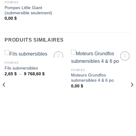
POMPES
Pompes Little Giant
Ajouter
(submersible seulement)
à la
wishlist
0,00
$
PRODUITS SIMILAIRES
POMPES
Fils submersibles
POMPES
Plage
2,65
$
–
9 768,60
$
Moteurs Grundfos
Ajouter
Ajouter
de
submersibles 4 & 6 po
à la
à la
prix :
wishlist
wishlist
2,65 $
0,00
$
à
9
768,60 $