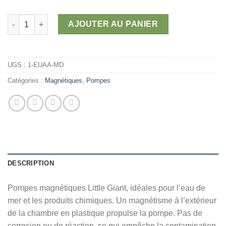
à
681,84 $
quantité de Pompes magnétiques (Little Giant)
AJOUTER AU PANIER
UGS :
1-EUAA-MD
Catégories :
Magnétiques
,
Pompes
DESCRIPTION
Pompes magnétiques Little Giant, idéales pour l’eau de
mer et les produits chimiques. Un magnétisme à l’extérieur
de la chambre en plastique propulse la pompe. Pas de
corrosion ou de réaction, ce qui empêche la contamination