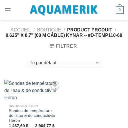
Passer
0
au
contenu
ACCUEIL
/
BOUTIQUE
/
PRODUCT PRODUIT
/
0.625" X 8.7" (60 M CÂBLE) KYNAR -- #D-TEMP110-60
FILTRER
Ajouter
INSTRUMENTATION
à la
Sondes de température
wishlist
de l’eau & de conductivité
Heron
Plage
1 467,60
$
–
2 964,77
$