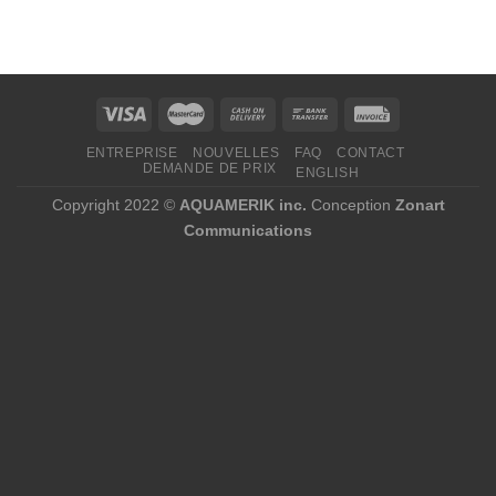
de
prix :
1
467,60 $
à
2
964,77 $
ENTREPRISE
NOUVELLES
FAQ
CONTACT
DEMANDE DE PRIX
ENGLISH
Copyright 2022 ©
AQUAMERIK inc.
Conception
Zonart
Communications