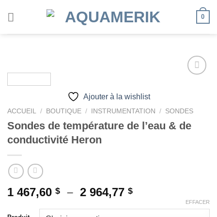
Passer
0
au
contenu
Ajouter à la wishlist
Ajouter
à la
ACCUEIL
/
BOUTIQUE
/
INSTRUMENTATION
/
SONDES
wishlist
Sondes de température de l’eau & de
conductivité Heron
Plage
1 467,60
–
2 964,77
$
$
de
EFFACER
prix :