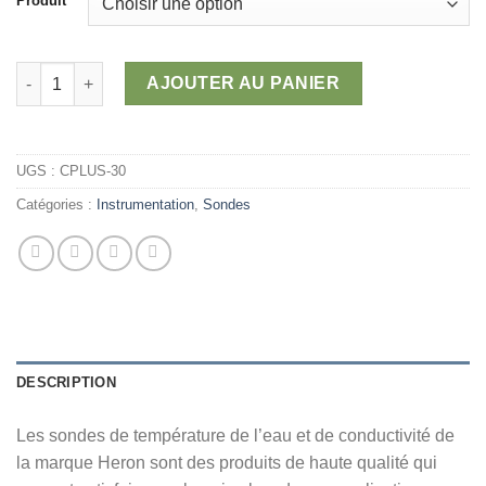
Produit
1
467,60 $
à
quantité de Sondes de température de l'eau & de conductivité 
AJOUTER AU PANIER
2
964,77 $
UGS :
CPLUS-30
Catégories :
Instrumentation
,
Sondes
DESCRIPTION
Les sondes de température de l’eau et de conductivité de
la marque Heron sont des produits de haute qualité qui