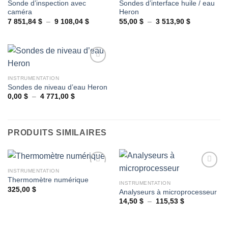
Sonde d’inspection avec
Sondes d’interface huile / eau
Ajouter
Ajouter
caméra
Heron
à la
à la
wishlist
wishlist
Plage
Plage
7 851,84
$
–
9 108,04
$
55,00
$
–
3 513,90
$
de
de
prix :
prix :
7
55,00 $
851,84 $
à
à
3
9
513,90 $
108,04 $
INSTRUMENTATION
Sondes de niveau d’eau Heron
Ajouter
à la
Plage
0,00
$
–
4 771,00
$
de
wishlist
prix :
0,00 $
à
4
PRODUITS SIMILAIRES
771,00 $
INSTRUMENTATION
Thermomètre numérique
INSTRUMENTATION
325,00
$
Analyseurs à microprocesseur
Ajouter
Ajouter
à la
à la
Plage
14,50
$
–
115,53
$
de
wishlist
wishlist
prix :
14,50 $
à