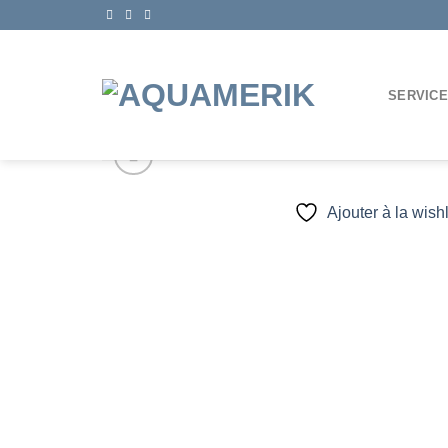
Passer
au
contenu
SERVIC
Ajouter à la wishl