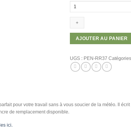
quantité
de
Stylo
imperméable
AJOUTER AU PANIER
UGS :
PEN-RR37
Catégories
rfait pour votre travail sans à vous soucier de la météo. Il écrit
Encre de remplacement disponible.
es ici.