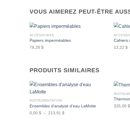
VOUS AIMEREZ PEUT-ÊTRE AUS
+
+
ACCESSOIRES
ACCESSO
Papiers imperméables
Cahiers
78,28
$
13,22
$
Ajouter
à la
wishlist
PRODUITS SIMILAIRES
+
+
INSTRUM
Thermom
INSTRUMENTATION
Ensembles d’analyse d’eau LaMotte
325,00
$
Ajouter
à la
Plage
0,00
$
–
213,91
$
wishlist
de
prix :