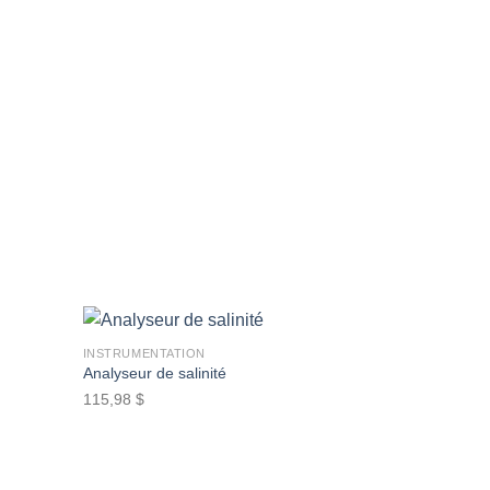
Ajouter
à la
wishlist
+
INSTRUMENTATION
Analyseur de salinité
115,98
$
Ajouter
Ajouter
à la
à la
wishlist
wishlist