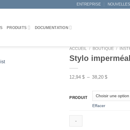
ENTREPRISE
NOUVELLE
ES
PRODUITS
DOCUMENTATION
ACCUEIL
/
BOUTIQUE
/
INST
Stylo imperméa
ist
Ajouter
Plage
12,94
$
–
38,20
$
à la
de
wishlist
prix :
PRODUIT
12,94 $
Effacer
à
38,20 $