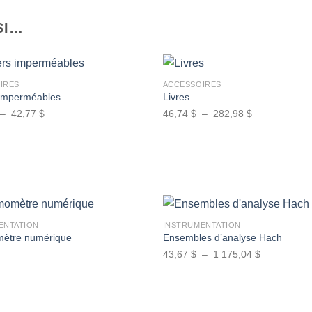
SI…
+
IRES
ACCESSOIRES
 imperméables
Livres
Plage
Plage
–
42,77
$
46,74
$
–
282,98
$
Ajouter
à la
de
de
wishlist
prix :
prix :
13,22 $
46,74 $
à
à
42,77 $
282,98 $
+
ENTATION
INSTRUMENTATION
ètre numérique
Ensembles d’analyse Hach
Plage
43,67
$
–
1 175,04
$
Ajouter
à la
de
wishlist
prix :
43,67 $