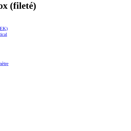
x (fileté)
AEK)
ical
mètre