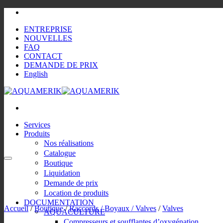
Passer
au
ENTREPRISE
contenu
NOUVELLES
FAQ
CONTACT
DEMANDE DE PRIX
English
Services
Produits
Nos réalisations
Catalogue
Boutique
Liquidation
Demande de prix
Location de produits
DOCUMENTATION
Accueil
/
Boutique
/
Raccords / Boyaux / Valves
/
Valves
AQUACULTURE
Compresseurs et soufflantes d’oxygénation