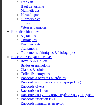
Franklin
Haut de gamme
Magnétiques
Péristaltiques
Submersibles
Tamis
Vitesses variables
Produits chimiques
Agitateurs
Chimiques
Désinfectants
Traitements
Traitements chimiques & biologiques
Raccords / Boyaux / Valves
Boyaux & Collets
Brides & mamelons
Clapets & joints
Colles & nettoyeurs
Raccords à barrures bilatérales
Raccords à compression (polypropylène)
Raccords divers
Raccords en laiton
Raccords en nylon / polyéthylène / polypropylène
Raccords insertion PVC
Raccords miniatures en nylon