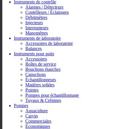
Instruments de contrôle
Alarmes / Détecteurs
Contrôleurs / Éclairages
Débitmètres
Injecteurs
Interrupteurs
Manomètres
Instruments de laboratoire
Accessoires de laboratoire
Balances
Instruments pour puits
Accessoires
Boîtes de service
Bouchons étanches
Capuchons
Échantillonneurs
Matières solides
Pointes
Pompes pour échantillonnage
Tuyaux & Crépines
Pompes
Aquaculture
Carvin
Commerciales
Économiques