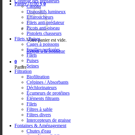
Contrôle des prédateurs
Panier /
0,00
$
0
Canons
Dispositifs lumineux
Effaroucheurs
Filets anti-prédateur
Picots anti-oiseau
Pistolets chasseurs
Filets / Puises
Votre panier est vide.
Cages à poissons
Feuilles perforées
Retour à la boutique
Filets
Puises
0
Seines
Panier
Filtration
Biofiltration
Crépines / Absorbants
Déchlorinateurs
Écumeurs de protéines
Éléments filtrants
Filets
Filtres à sable
Filtres divers
Intercepteurs de graisse
Fontaines & Aménagement
Chutes d'eau