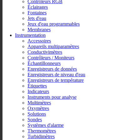
Contrôleurs RGB
Éclairages
Fontaines
Jets d'eau
Jeux d'eau programmables
Membranes
Instrumentation
Accessoires
Appareils multiparamètres
Conductivimètres
Contrôleurs / Moniteurs
Échantillonneurs
Enregistreurs de données
Enregistreurs de niveau d'eau
Enregistreurs de température
Étiquettes
Indicateurs
Instruments pour analyse
Multimètres
Oxymètres
Solutions
Sondes
Systèmes d'alarme
Thermomètres
Turbidimètres