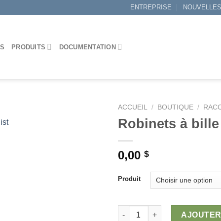
ENTREPRISE
NOUVELLE
ES
PRODUITS
DOCUMENTATION
ACCUEIL
/
BOUTIQUE
/
RACC
Robinets à bille 
ist
Ajouter
0,00
$
à la
wishlist
Produit
quantité de Robinets à bille 1 p
AJOUTER