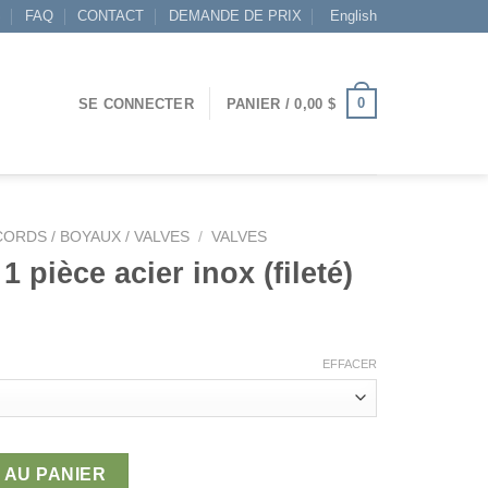
S
FAQ
CONTACT
DEMANDE DE PRIX
English
0
SE CONNECTER
PANIER /
0,00
$
ORDS / BOYAUX / VALVES
/
VALVES
1 pièce acier inox (fileté)
EFFACER
ièce acier inox (fileté)
 AU PANIER