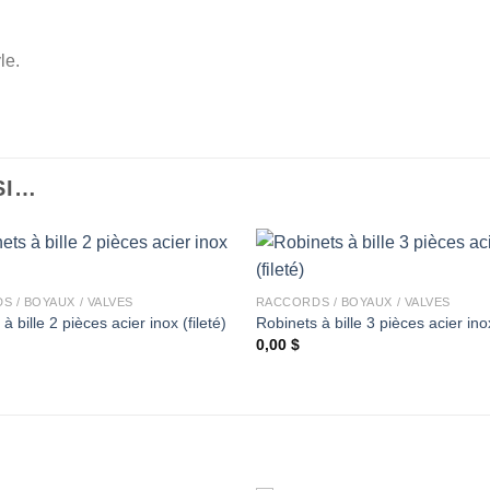
le.
SI…
+
 / BOYAUX / VALVES
RACCORDS / BOYAUX / VALVES
à bille 2 pièces acier inox (fileté)
Robinets à bille 3 pièces acier inox
Ajouter
0,00
$
à la
wishlist