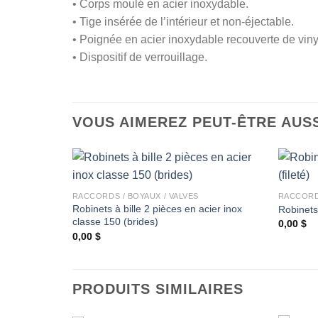
• Corps moulé en acier inoxydable.
• Tige insérée de l’intérieur et non-éjectable.
• Poignée en acier inoxydable recouverte de viny
• Dispositif de verrouillage.
VOUS AIMEREZ PEUT-ÊTRE AUS
+
+
RACCORDS / BOYAUX / VALVES
RACCORDS
Robinets à bille 2 pièces en acier inox
Robinets 
Ajouter
classe 150 (brides)
0,00
$
à la
wishlist
0,00
$
PRODUITS SIMILAIRES