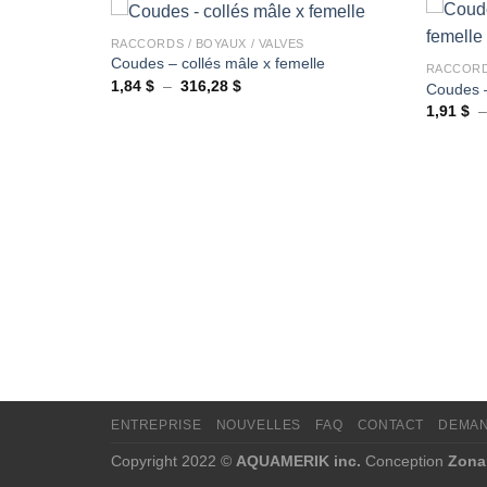
+
+
RACCORDS / BOYAUX / VALVES
Coudes – collés mâle x femelle
RACCORDS
Plage
1,84
$
–
316,28
$
Coudes – 
Ajouter
Ajouter
de
1,91
$
à la
à la
prix :
wishlist
wishlist
1,84 $
à
316,28 $
ENTREPRISE
NOUVELLES
FAQ
CONTACT
DEMAN
Copyright 2022 ©
AQUAMERIK inc.
Conception
Zona