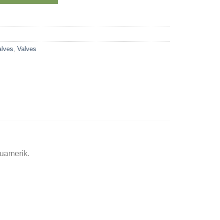
alves
,
Valves
quamerik.