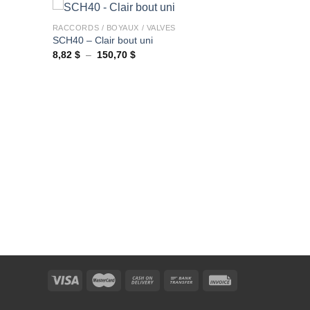
+
RACCORDS / BOYAUX / VALVES
SCH40 – Clair bout uni
Plage
8,82
$
–
150,70
$
Ajouter
Ajouter
de
à la
à la
prix :
wishlist
wishlist
8,82 $
à
150,70 $