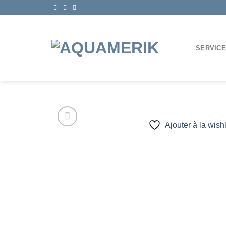
Passer
au
contenu
SERVIC
Ajouter à la wishl