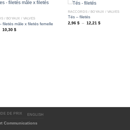
+
RACCORDS / BOYAUX / VALVES
Tés – filetés
 / BOYAUX / VALVES
Plage
2,96
$
–
12,21
$
filetés mâle x filetés femelle
Ajouter
de
Plage
–
10,30
$
à la
prix :
de
wishlist
2,96 $
prix :
à
1,91 $
12,21 $
à
10,30 $
DE DE PRIX
ENGLISH
rt Communications