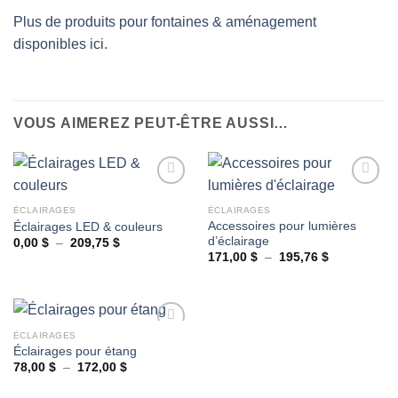
Plus de produits pour fontaines & aménagement
disponibles ici.
VOUS AIMEREZ PEUT-ÊTRE AUSSI…
ÉCLAIRAGES
ÉCLAIRAGES
Accessoires pour lumières
Éclairages LED & couleurs
Ajouter
Ajouter
d’éclairage
à la
à la
Plage
0,00
$
–
209,75
$
de
wishlist
wishlist
Plage
171,00
$
–
195,76
$
prix :
de
0,00 $
prix :
à
171,00 $
209,75 $
à
195,76 $
ÉCLAIRAGES
Éclairages pour étang
Plage
78,00
$
–
172,00
$
Ajouter
de
à la
prix :