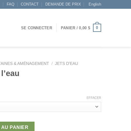
S
FAQ
CONTACT
DEMANDE DE PRIX
English
0
SE CONNECTER
PANIER /
0,00
$
AINES & AMÉNAGEMENT
/
JETS D'EAU
 l’eau
Plage
de
EFFACER
prix :
61,52 $
à
eau
452,60 $
 AU PANIER