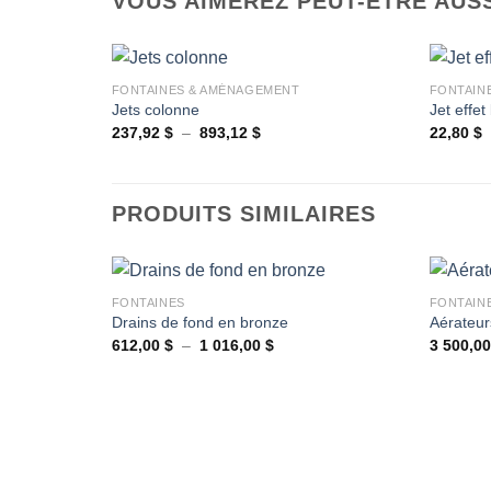
VOUS AIMEREZ PEUT-ÊTRE AUS
+
+
FONTAINES & AMÉNAGEMENT
FONTAIN
Jets colonne
Jet effe
Plage
237,92
$
–
893,12
$
22,80
$
Ajouter
de
à la
prix :
wishlist
237,92 $
à
893,12 $
PRODUITS SIMILAIRES
+
+
FONTAINES
FONTAIN
Drains de fond en bronze
Aérateur
Plage
612,00
$
–
1 016,00
$
3 500,0
Ajouter
de
à la
prix :
wishlist
612,00 $
à
1
016,00 $