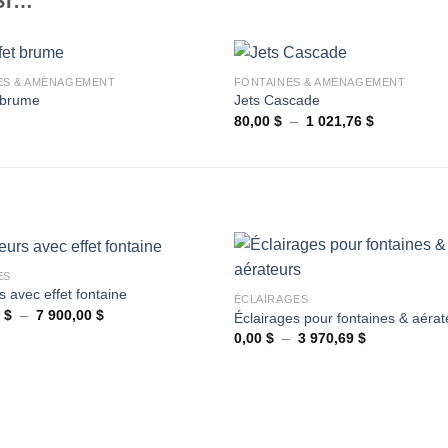
SI…
+
ES & AMÉNAGEMENT
FONTAINES & AMÉNAGEMENT
t brume
Jets Cascade
Plage
80,00
$
–
1 021,76
$
Ajouter
de
à la
prix :
wishlist
80,00 $
à
1
021,76 $
+
ES
s avec effet fontaine
ÉCLAIRAGES
Plage
0
$
–
7 900,00
$
Éclairages pour fontaines & aérat
Ajouter
de
Plage
0,00
$
–
3 970,69
$
à la
prix :
de
wishlist
3
prix :
500,00 $
0,00 $
à
à
7
3
900,00 $
970,69 $