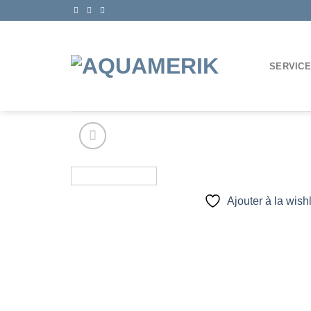
Passer
au
contenu
SERVIC
Ajouter à la wishl