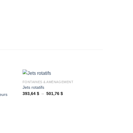
Ajouter
à la
wishlist
+
FONTAINES & AMÉNAGEMENT
Jets rotatifs
Plage
393,64
$
–
501,76
$
eurs
Ajouter
Ajouter
de
à la
à la
prix :
wishlist
wishlist
393,64 $
à
501,76 $