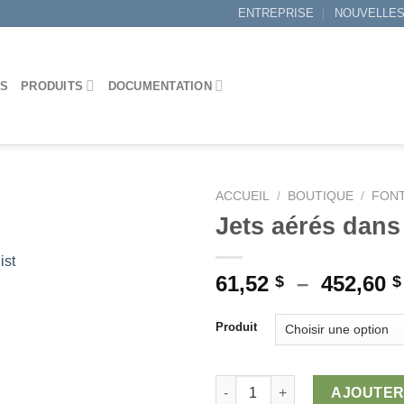
ENTREPRISE
NOUVELLE
ES
PRODUITS
DOCUMENTATION
ACCUEIL
/
BOUTIQUE
/
FONT
Jets aérés dans
ist
Ajouter
61,52
–
452,60
$
$
à la
wishlist
Produit
quantité de Jets aérés dans l'
AJOUTER