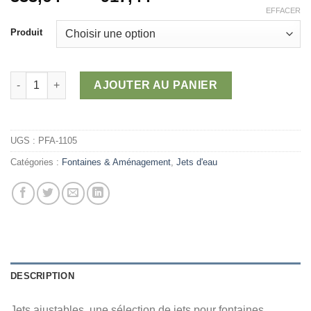
de
EFFACER
prix :
Produit
333,64 $
à
917,44 $
quantité de Jets ajustables Vulcan
AJOUTER AU PANIER
UGS :
PFA-1105
Catégories :
Fontaines & Aménagement
,
Jets d'eau
DESCRIPTION
Jets ajustables, une sélection de jets pour fontaines