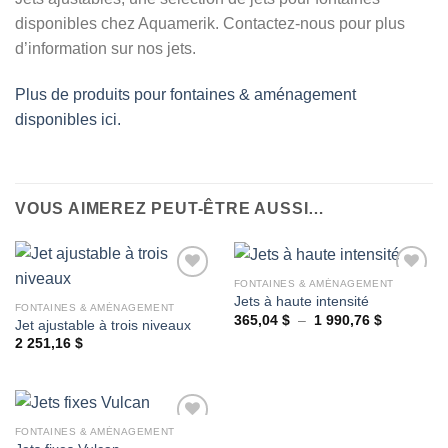
disponibles chez Aquamerik. Contactez-nous pour plus
d’information sur nos jets.
Plus de produits pour fontaines & aménagement
disponibles ici.
VOUS AIMEREZ PEUT-ÊTRE AUSSI…
FONTAINES & AMÉNAGEMENT
Jets à haute intensité
FONTAINES & AMÉNAGEMENT
Plage
365,04
$
–
1 990,76
$
Jet ajustable à trois niveaux
Ajouter
Ajouter
de
à la
à la
2 251,16
$
prix :
wishlist
wishlist
365,04 $
à
1
990,76 $
FONTAINES & AMÉNAGEMENT