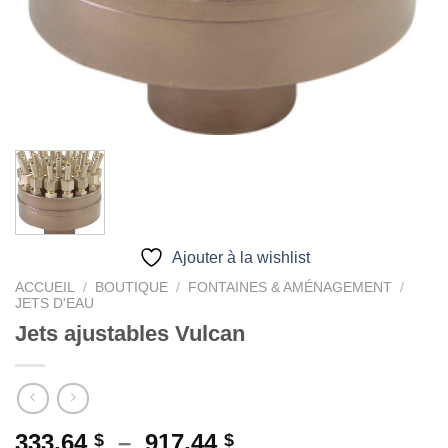
Ajouter à la wishlist
ACCUEIL
/
BOUTIQUE
/
FONTAINES & AMÉNAGEMENT
/
JETS D'EAU
Jets ajustables Vulcan
Plage
333,64
–
917,44
$
$