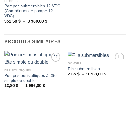
POMPES
à la
Pompes submersibles 12 VDC
wishlist
(Contrôleurs de pompe 12
VDC)
Plage
951,50
$
–
3 960,00
$
de
prix :
951,50 $
à
3
PRODUITS SIMILAIRES
960,00 $
POMPES
Fils submersibles
PÉRISTALTIQUES
Plage
2,65
$
–
9 768,60
$
Pompes péristaltiques à tête
Ajouter
Ajouter
de
simple ou double
à la
à la
prix :
wishlist
wishlist
2,65 $
Plage
13,80
$
–
1 996,00
$
à
de
9
prix :
768,60 $
13,80 $
à
1
996,00 $