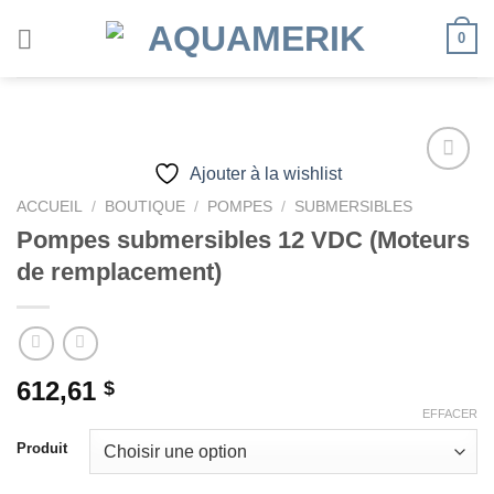
Passer
0
au
contenu
Ajouter à la wishlist
ACCUEIL
/
BOUTIQUE
/
POMPES
/
SUBMERSIBLES
Ajouter
Pompes submersibles 12 VDC (Moteurs
à la
de remplacement)
wishlist
612,61
$
EFFACER
Produit