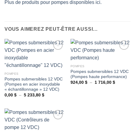
Plus de produits pour pompes disponibles ici.
VOUS AIMEREZ PEUT-ÊTRE AUSSI…
Ajouter
Ajouter
POMPES
à la
à la
Pompes submersibles 12 VDC
wishlist
wishlist
POMPES
(Pompes haute performance)
Pompes submersibles 12 VDC
Plage
924,00
$
–
1 716,00
$
(Pompes en acier inoxydable
de
« échantillonnage » 12 VDC)
prix :
924,00 $
Plage
0,00
$
–
5 233,80
$
à
de
1
prix :
716,00 $
0,00 $
à
5
233,80 $
Ajouter