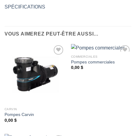
SPÉCIFICATIONS
VOUS AIMEREZ PEUT-ÊTRE AUSSI…
COMMERCIALES
Pompes commerciales
0,00
$
Ajouter
Ajouter
à la
à la
wishlist
wishlist
CARVIN
Pompes Carvin
0,00
$