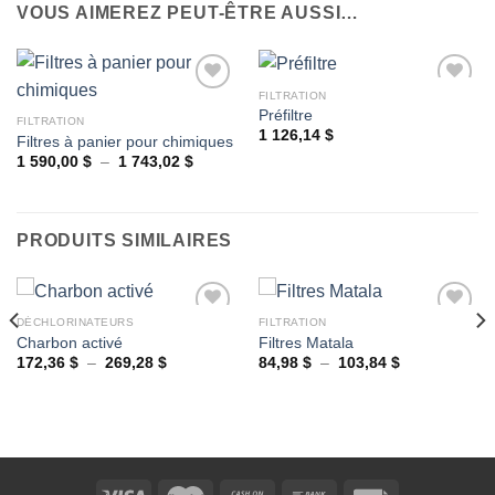
VOUS AIMEREZ PEUT-ÊTRE AUSSI…
FILTRATION
Préfiltre
FILTRATION
1 126,14
$
Filtres à panier pour chimiques
Ajouter
Ajouter
à la
à la
Plage
1 590,00
$
–
1 743,02
$
de
wishlist
wishlist
prix :
1
590,00 $
à
PRODUITS SIMILAIRES
1
743,02 $
DÉCHLORINATEURS
FILTRATION
Charbon activé
Filtres Matala
Plage
Plage
172,36
$
–
269,28
$
84,98
$
–
103,84
$
Ajouter
Ajouter
de
de
à la
à la
prix :
prix :
wishlist
wishlist
172,36 $
84,98 $
à
à
269,28 $
103,84 $