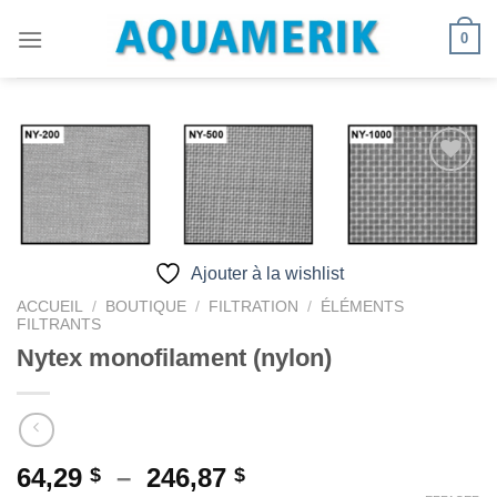
Passer
0
au
contenu
Ajouter
à la
wishlist
Ajouter à la wishlist
ACCUEIL
/
BOUTIQUE
/
FILTRATION
/
ÉLÉMENTS
FILTRANTS
Nytex monofilament (nylon)
Plage
64,29
–
246,87
$
$