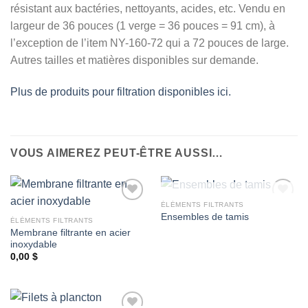
résistant aux bactéries, nettoyants, acides, etc. Vendu en
largeur de 36 pouces (1 verge = 36 pouces = 91 cm), à
l’exception de l’item NY-160-72 qui a 72 pouces de large.
Autres tailles et matières disponibles sur demande.
Plus de produits pour filtration disponibles ici.
VOUS AIMEREZ PEUT-ÊTRE AUSSI…
RUPTURE DE STOCK
ÉLÉMENTS FILTRANTS
Ensembles de tamis
ÉLÉMENTS FILTRANTS
Membrane filtrante en acier
Ajouter
Ajouter
inoxydable
à la
à la
wishlist
wishlist
0,00
$