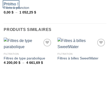
FILETS
Promo !
Filets à plancton
Plage
0,00
$
–
1 052,25
$
Ajouter
de
à la
prix :
wishlist
0,00 $
à
1
PRODUITS SIMILAIRES
052,25 $
FILTRATION
FILTRATION
Filtres de type parabolique
Filtres à billes SweetWater
Ajouter
Ajouter
à la
à la
Plage
4 200,00
$
–
4 661,69
$
de
wishlist
wishlist
prix :
4
200,00 $
à
4
661,69 $