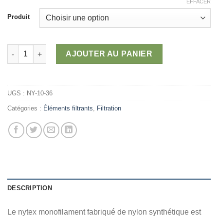
de
EFFACER
prix :
Produit
64,29 $
à
246,87 $
quantité de Nytex monofilament (nylon)
AJOUTER AU PANIER
UGS :
NY-10-36
Catégories :
Éléments filtrants
,
Filtration
DESCRIPTION
Le nytex monofilament fabriqué de nylon synthétique est