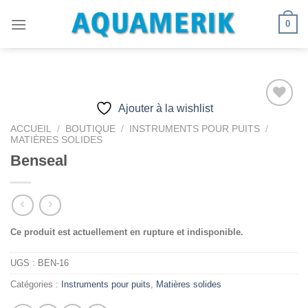
Passer
0
au
contenu
Ajouter à la wishlist
ACCUEIL
/
BOUTIQUE
/
INSTRUMENTS POUR PUITS
/
MATIÈRES SOLIDES
Ajouter
à la
Benseal
wishlist
Ce produit est actuellement en rupture et indisponible.
UGS :
BEN-16
Catégories :
Instruments pour puits
,
Matières solides