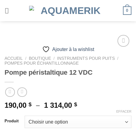
Passer
0
au
contenu
Ajouter à la wishlist
ACCUEIL
/
BOUTIQUE
/
INSTRUMENTS POUR PUITS
/
Ajouter
POMPES POUR ÉCHANTILLONNAGE
à la
Pompe péristaltique 12 VDC
wishlist
Plage
190,00
–
1 314,00
$
$
de
EFFACER
prix :
Produit
190,00 $
à