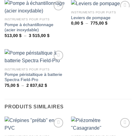
INSTRUMENTS POUR PUITS
Leviers de pompage
INSTRUMENTS POUR PUITS
Plage
0,00
$
–
775,00
$
Pompe à échantillonnage
Ajouter
Ajouter
de
(acier inoxydable)
à la
à la
prix :
wishlist
wishlist
0,00 $
Plage
513,00
$
–
3 515,00
$
à
de
775,00 $
prix :
513,00 $
à
3
515,00 $
INSTRUMENTS POUR PUITS
Pompe péristaltique à batterie
Ajouter
Spectra Field-Pro
à la
wishlist
Plage
75,00
$
–
2 837,62
$
de
prix :
75,00 $
à
2
PRODUITS SIMILAIRES
837,62 $