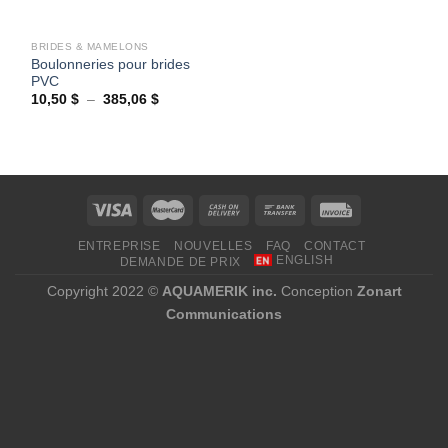
BRIDES & MAMELONS
Boulonneries pour brides
PVC
Plage
10,50
$
–
385,06
$
de
prix :
10,50 $
à
385,06 $
ENTREPRISE
NOUVELLES
FAQ
CONTACT
ENGLISH
DEMANDE DE PRIX
Copyright 2022 ©
AQUAMERIK inc.
Conception
Zonart
Communications