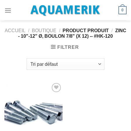
Passer
0
au
contenu
ACCUEIL
/
BOUTIQUE
/
PRODUCT PRODUIT
/
ZINC
- 10"-12" Ø, BOULON 7/8" (X 12) -- #HK-120
FILTRER
Ajouter
à la
wishlist