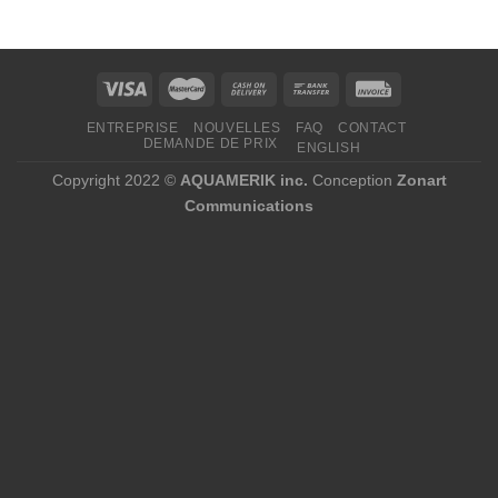
0,00 $
à
108,15 $
ENTREPRISE
NOUVELLES
FAQ
CONTACT
DEMANDE DE PRIX
ENGLISH
Copyright 2022 ©
AQUAMERIK inc.
Conception
Zonart
Communications