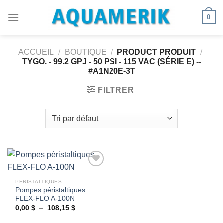
Passer
0
au
contenu
ACCUEIL
/
BOUTIQUE
/
PRODUCT PRODUIT
/
TYGO. - 99.2 GPJ - 50 PSI - 115 VAC (SÉRIE E) --
#A1N20E-3T
FILTRER
PÉRISTALTIQUES
Pompes péristaltiques
Ajouter
FLEX-FLO A-100N
à la
wishlist
Plage
0,00
$
–
108,15
$
de
prix :