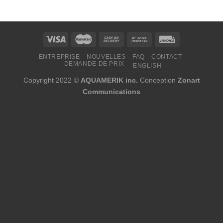
40,92 $
40,92 $
à
à
497,90 $
1
279,37 $
ENTREPRISE
NOUVELLES
FAQ
CONTACT
DEMANDE DE PRIX
ENGLISH
Copyright 2022 ©
AQUAMERIK inc.
Conception
Zonart
Communications