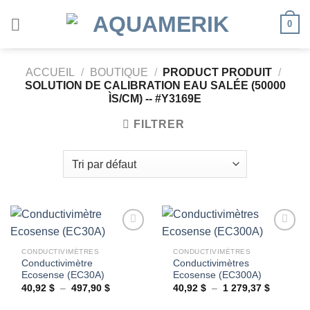
Passer
0
au
contenu
ACCUEIL
/
BOUTIQUE
/
PRODUCT PRODUIT
/
SOLUTION DE CALIBRATION EAU SALÉE (50000
ÌS/CM) -- #Y3169E
FILTRER
CONDUCTIVIMÈTRES
CONDUCTIVIMÈTRES
Conductivimètre
Conductivimètres
Ajouter
Ajouter
Ecosense (EC30A)
Ecosense (EC300A)
à la
à la
wishlist
wishlist
Plage
Plage
40,92
$
–
497,90
$
40,92
$
–
1 279,37
$
de
de
prix :
prix :