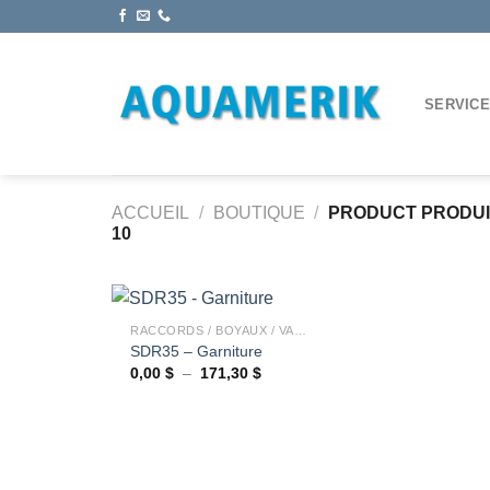
Passer
au
contenu
SERVIC
ACCUEIL
/
BOUTIQUE
/
PRODUCT PRODU
10
+
RACCORDS / BOYAUX / VALVES
SDR35 – Garniture
Plage
0,00
$
–
171,30
$
Ajouter
de
à la
prix :
wishlist
0,00 $
à
171,30 $