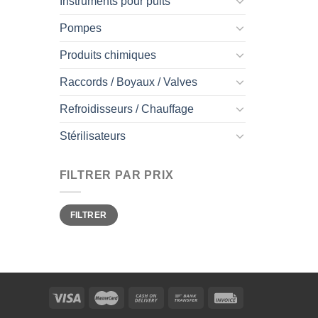
Instruments pour puits
Pompes
Produits chimiques
Raccords / Boyaux / Valves
Refroidisseurs / Chauffage
Stérilisateurs
FILTRER PAR PRIX
Prix
Prix
FILTRER
min
max