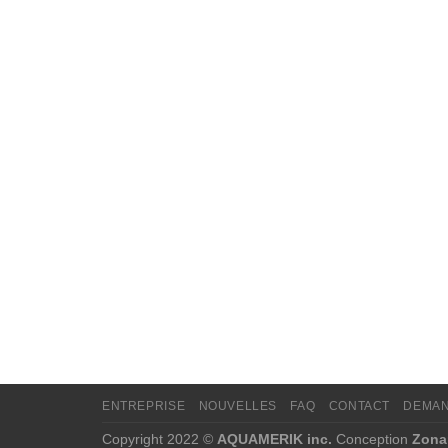
ENTREPRISE
NOUVELLES
FAQ
CONTACT
DEMAN
Copyright 2022 ©
AQUAMERIK inc.
Conception
Zona