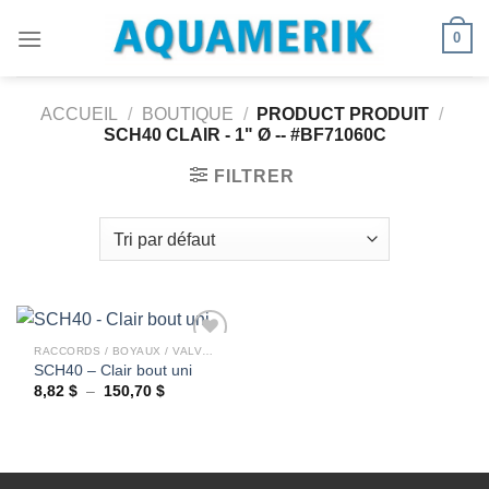
Passer
0
au
contenu
ACCUEIL
/
BOUTIQUE
/
PRODUCT PRODUIT
/
SCH40 CLAIR - 1" Ø -- #BF71060C
FILTRER
RACCORDS / BOYAUX / VALVES
SCH40 – Clair bout uni
Plage
8,82
$
–
150,70
$
Ajouter
de
à la
prix :
wishlist
8,82 $
à
150,70 $