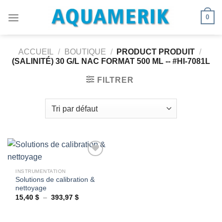
Passer
0
au
contenu
ACCUEIL
/
BOUTIQUE
/
PRODUCT PRODUIT
/
(SALINITÉ) 30 G/L NAC FORMAT 500 ML -- #HI-7081L
FILTRER
INSTRUMENTATION
Solutions de calibration &
Ajouter
nettoyage
à la
wishlist
Plage
15,40
$
–
393,97
$
de
prix :
15,40 $