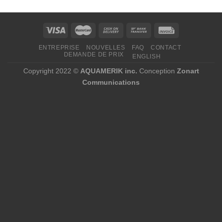
à
393,97 $
ENTREPRISE
NOUVELLES
FAQ
CONTACT
DEMANDE DE PRIX
ENGLISH
Copyright 2022 ©
AQUAMERIK inc.
Conception
Zonart
Communications