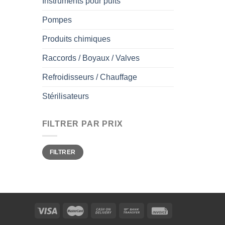
Instruments pour puits
Pompes
Produits chimiques
Raccords / Boyaux / Valves
Refroidisseurs / Chauffage
Stérilisateurs
FILTRER PAR PRIX
Prix
Prix
FILTRER
min
max