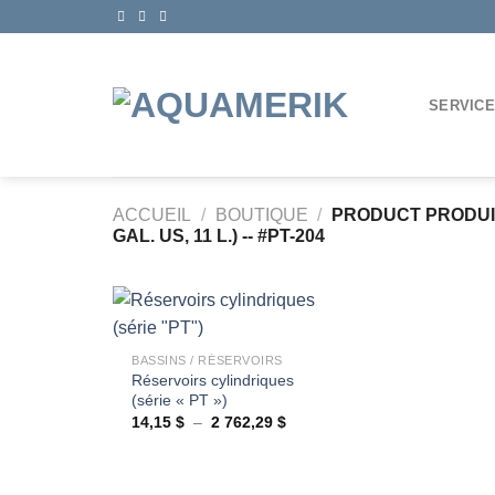
Passer
au
contenu
SERVIC
ACCUEIL
/
BOUTIQUE
/
PRODUCT PRODU
GAL. US, 11 L.) -- #PT-204
+
BASSINS / RÉSERVOIRS
Réservoirs cylindriques
Ajouter
(série « PT »)
à la
wishlist
Plage
14,15
$
–
2 762,29
$
de
prix :
14,15 $
à