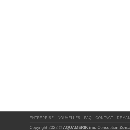
ENTREPRISE
NOUVELLES
FAQ
CONTACT
DEMAN
Copyright 2022 ©
AQUAMERIK inc.
Conception
Zona