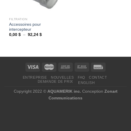
FILTRATION
Accessoires pour
intercepteur
Plage
0,00
$
–
92,24
$
de
prix :
0,00 $
à
92,24 $
ENTREPRISE
NOUVELLES
FAQ
CONTACT
DEMANDE DE PRIX
ENGLISH
Copyright 2022 ©
AQUAMERIK inc.
Conception
Zonart
Communications