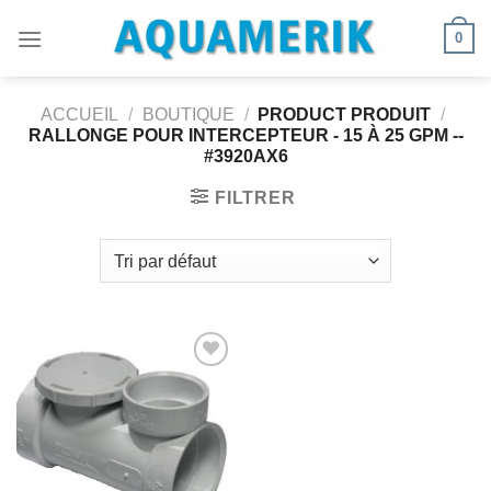
Passer
0
au
contenu
ACCUEIL
/
BOUTIQUE
/
PRODUCT PRODUIT
/
RALLONGE POUR INTERCEPTEUR - 15 À 25 GPM --
#3920AX6
FILTRER
Ajouter
à la
wishlist