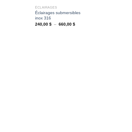
ÉCLAIRAGES
Éclairages submersibles
inox 316
Plage
240,00
$
–
660,00
$
de
prix :
240,00 $
à
660,00 $