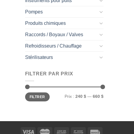
Instruments pour puits
Pompes
Produits chimiques
Raccords / Boyaux / Valves
Refroidisseurs / Chauffage
Stérilisateurs
FILTRER PAR PRIX
Prix
Prix
Prix :
240 $
—
660 $
FILTRER
min
max