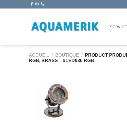
Passer
au
contenu
SERVIC
ACCUEIL
/
BOUTIQUE
/
PRODUCT PRODU
RGB, BRASS -- #LED036-RGB
Ajouter
à la
wishlist
+