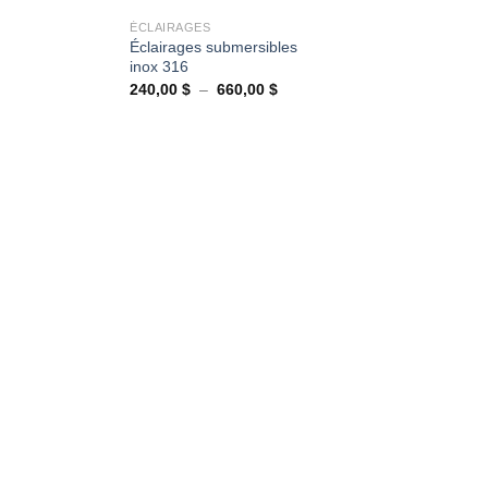
ÉCLAIRAGES
Éclairages submersibles
inox 316
Plage
240,00
$
–
660,00
$
de
prix :
240,00 $
à
660,00 $