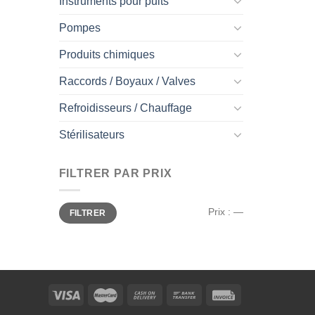
Instruments pour puits
Pompes
Produits chimiques
Raccords / Boyaux / Valves
Refroidisseurs / Chauffage
Stérilisateurs
FILTRER PAR PRIX
Prix
Prix
Prix :
—
FILTRER
min
max