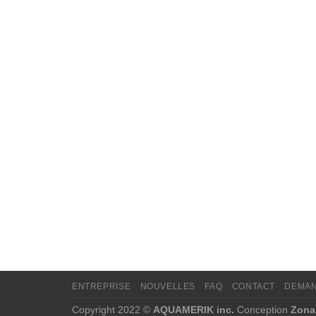
ENTREPRISE
NOUVELLES
FAQ
CONTACT
DEMAN
Copyright 2022 ©
AQUAMERIK inc.
Conception
Zona