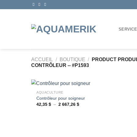
Passer
au
contenu
SERVIC
ACCUEIL
/
BOUTIQUE
/
PRODUCT PRODU
CONTRÔLEUR -- #P1593
+
AQUACULTURE
Contrôleur pour soigneur
Plage
42,35
$
–
2 667,26
$
Ajouter
de
à la
prix :
wishlist
42,35 $
à
2
667,26 $