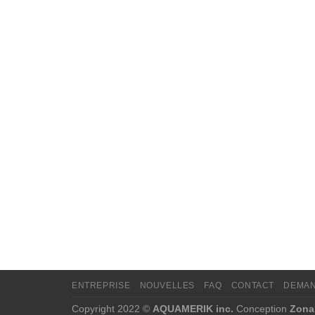
ENTREPRISE
NOUVELLES
FAQ
CONTACT
DEMAN
Copyright 2022 ©
AQUAMERIK inc.
Conception
Zona