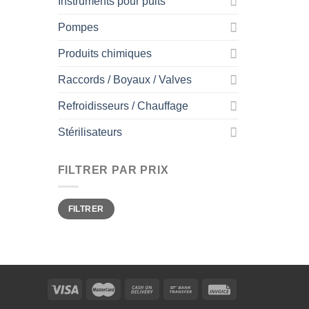
Instruments pour puits
Pompes
Produits chimiques
Raccords / Boyaux / Valves
Refroidisseurs / Chauffage
Stérilisateurs
FILTRER PAR PRIX
Prix
Prix
FILTRER
min
max