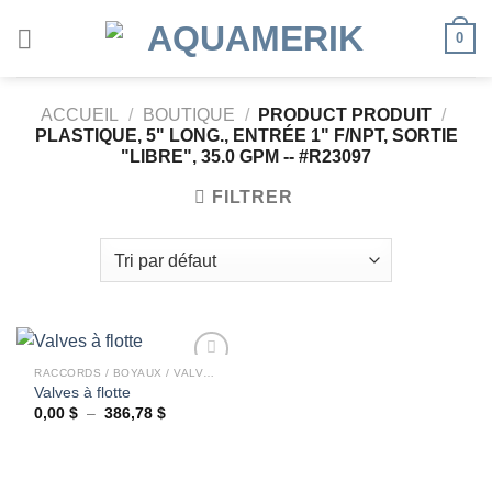
Passer
0
au
contenu
ACCUEIL
/
BOUTIQUE
/
PRODUCT PRODUIT
/
PLASTIQUE, 5" LONG., ENTRÉE 1" F/NPT, SORTIE
"LIBRE", 35.0 GPM -- #R23097
FILTRER
RACCORDS / BOYAUX / VALVES
Valves à flotte
Plage
0,00
$
–
386,78
$
Ajouter
de
à la
prix :
wishlist
0,00 $
à
386,78 $