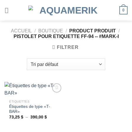
Passer
0
au
contenu
ACCUEIL
/
BOUTIQUE
/
PRODUCT PRODUIT
/
PISTOLET POUR ETIQUETTE FF-94 -- #MARK-I
FILTRER
ÉTIQUETTES
Étiquettes de type «T-
Ajouter
BAR»
à la
wishlist
Plage
73,25
$
–
390,00
$
de
prix :
73,25 $