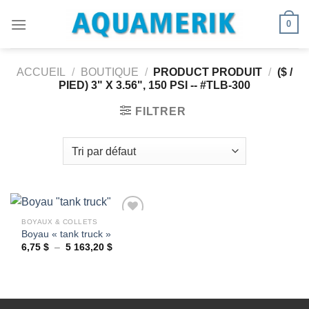
Passer
0
au
contenu
ACCUEIL
/
BOUTIQUE
/
PRODUCT PRODUIT
/
($ /
PIED) 3" X 3.56", 150 PSI -- #TLB-300
FILTRER
BOYAUX & COLLETS
Boyau « tank truck »
Plage
6,75
$
–
5 163,20
$
Ajouter
de
à la
prix :
wishlist
6,75 $
à
5
163,20 $