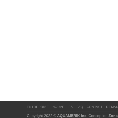
ENTREPRISE
NOUVELLES
FAQ
CONTACT
DEMAN
Copyright 2022 ©
AQUAMERIK inc.
Conception
Zona