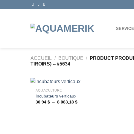
Passer
au
contenu
SERVIC
ACCUEIL
/
BOUTIQUE
/
PRODUCT PRODU
TIROIRS) -- #5634
+
AQUACULTURE
Incubateurs verticaux
Plage
30,94
$
–
8 083,18
$
Ajouter
de
à la
prix :
wishlist
30,94 $
à
8
083,18 $