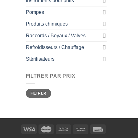
Instruments pour puits
Pompes
Produits chimiques
Raccords / Boyaux / Valves
Refroidisseurs / Chauffage
Stérilisateurs
FILTRER PAR PRIX
Prix
Prix
FILTRER
min
max