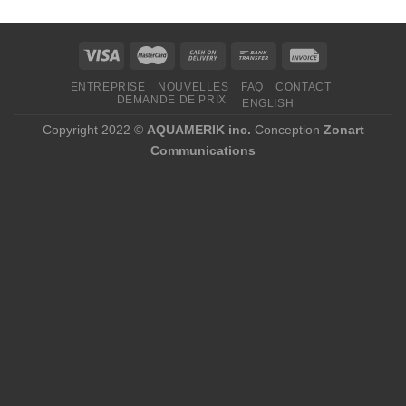
à
15
053,76 $
ENTREPRISE
NOUVELLES
FAQ
CONTACT
DEMANDE DE PRIX
ENGLISH
Copyright 2022 ©
AQUAMERIK inc.
Conception
Zonart
Communications