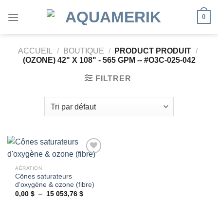
Passer
0
au
contenu
ACCUEIL
/
BOUTIQUE
/
PRODUCT PRODUIT
/
(OZONE) 42" X 108" - 565 GPM -- #O3C-025-042
FILTRER
AÉRATION
Cônes saturateurs
Ajouter
d’oxygène & ozone (fibre)
à la
wishlist
Plage
0,00
$
–
15 053,76
$
de
prix :
0,00 $