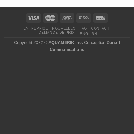
à
1
175,04 $
ENTREPRISE
NOUVELLES
FAQ
CONTACT
DEMANDE DE PRIX
ENGLISH
Copyright 2022 ©
AQUAMERIK inc.
Conception
Zonart
Communications