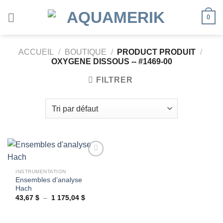
Passer
0
au
contenu
ACCUEIL
/
BOUTIQUE
/
PRODUCT PRODUIT
/
OXYGENE DISSOUS -- #1469-00
FILTRER
INSTRUMENTATION
Ensembles d’analyse
Ajouter
Hach
à la
wishlist
Plage
43,67
$
–
1 175,04
$
de
prix :
43,67 $