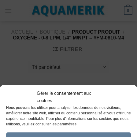
Passer
0
au
contenu
ACCUEIL
/
BOUTIQUE
/
PRODUCT PRODUIT
/
OXYGÈNE - 0-8 LPM, 1/4" M/NPT -- #FM-0810-M4
FILTRER
Gérer le consentement aux
cookies
Nous pouvons les utiliser pour analyser les données de nos visiteurs,
Ajouter
améliorer notre site web, afficher du contenu personnalisé et vous offrir une
à la
expérience inoubliable. Pour plus d'informations sur les cookies que nous
wishlist
utilisons, veuillez consulter les paramètres.